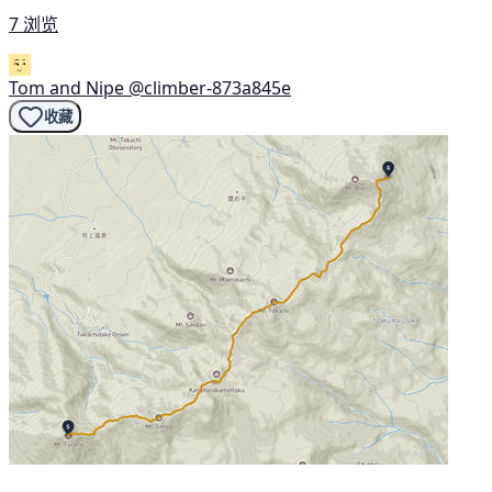
7 浏览
Tom and Nipe
@climber-873a845e
收藏