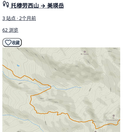
托穆劳西山 → 美瑛岳
3 站点 · 2个月前
62 浏览
收藏