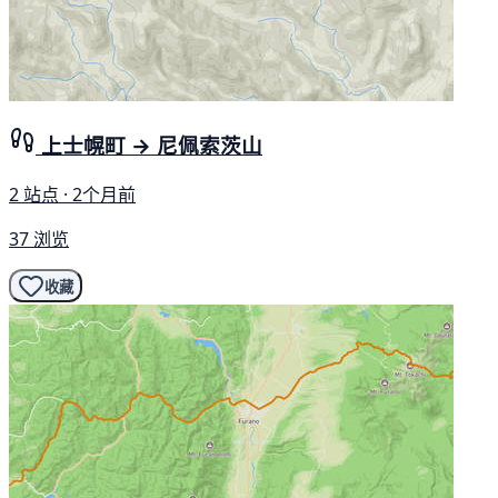
上士幌町 → 尼佩索茨山
2 站点 · 2个月前
37 浏览
收藏