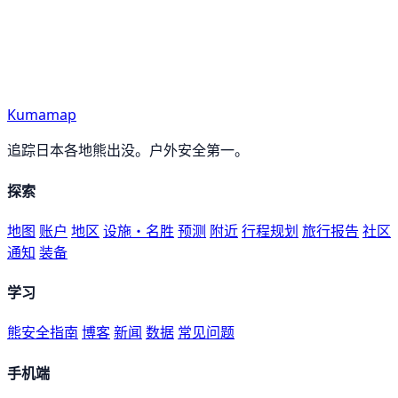
Kumamap
追踪日本各地熊出没。户外安全第一。
探索
地图
账户
地区
设施・名胜
预测
附近
行程规划
旅行报告
社区
通知
装备
学习
熊安全指南
博客
新闻
数据
常见问题
手机端