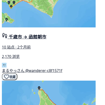
千歳市 → 函館朝市
10 站点 · 2个月前
2,170 浏览
まるやっさん
@wanderer-c8f1571f
收藏