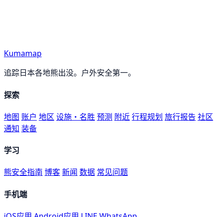
Kumamap
追踪日本各地熊出没。户外安全第一。
探索
地图
账户
地区
设施・名胜
预测
附近
行程规划
旅行报告
社区
通知
装备
学习
熊安全指南
博客
新闻
数据
常见问题
手机端
iOS应用
Android应用
LINE
WhatsApp