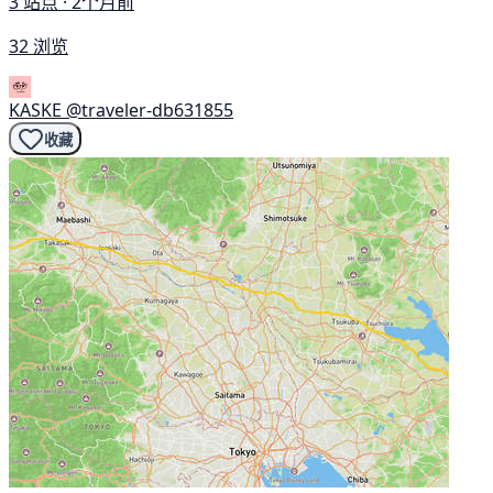
3 站点 · 2个月前
32 浏览
KASKE
@traveler-db631855
收藏