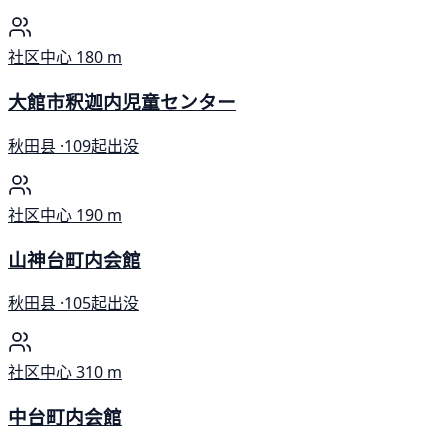
社区中心
180 m
大館市釈迦内児童センター
秋田县 ·
109起出没
社区中心
190 m
山神台町内会館
秋田县 ·
105起出没
社区中心
310 m
中台町内会館