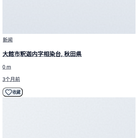
新闻
大館市釈迦内字相染台, 秋田県
0 m
3个月前
收藏