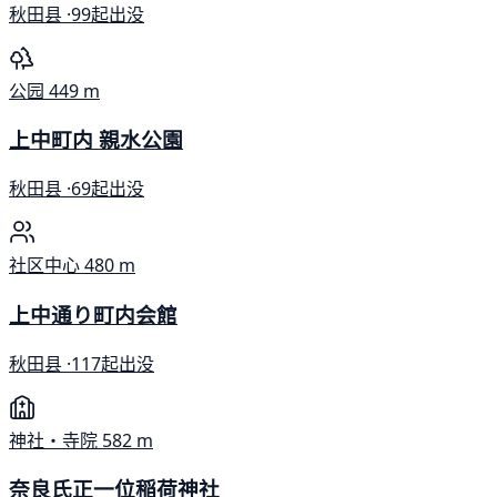
秋田县 ·
99起出没
公园
449 m
上中町内 親水公園
秋田县 ·
69起出没
社区中心
480 m
上中通り町内会館
秋田县 ·
117起出没
神社・寺院
582 m
奈良氏正一位稲荷神社