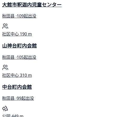
大館市釈迦内児童センター
秋田县 ·
109起出没
社区中心
190 m
山神台町内会館
秋田县 ·
105起出没
社区中心
310 m
中台町内会館
秋田县 ·
99起出没
公园
449 m