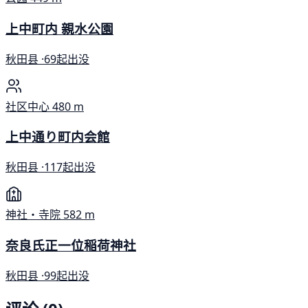
上中町内 親水公園
秋田县 ·
69起出没
社区中心
480 m
上中通り町内会館
秋田县 ·
117起出没
神社・寺院
582 m
奈良氏正一位稲荷神社
秋田县 ·
99起出没