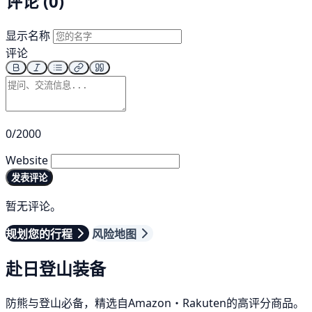
评论 (0)
显示名称
评论
0/2000
Website
发表评论
暂无评论。
规划您的行程
风险地图
赴日登山装备
防熊与登山必备，精选自Amazon・Rakuten的高评分商品。