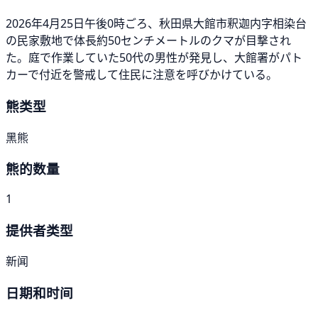
2026年4月25日午後0時ごろ、秋田県大館市釈迦内字相染台
の民家敷地で体長約50センチメートルのクマが目撃され
た。庭で作業していた50代の男性が発見し、大館署がパト
カーで付近を警戒して住民に注意を呼びかけている。
熊类型
黑熊
熊的数量
1
提供者类型
新闻
日期和时间