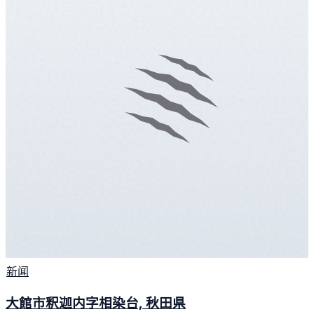
新闻
大館市釈迦内字相染台, 秋田県