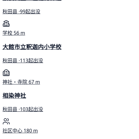
秋田县 ·
99起出没
学校
56 m
大館市立釈迦内小学校
秋田县 ·
113起出没
神社・寺院
67 m
相染神社
秋田县 ·
103起出没
社区中心
180 m