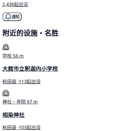
2,436起出没
通知
附近的设施・名胜
学校
56 m
大館市立釈迦内小学校
秋田县 ·
113起出没
神社・寺院
67 m
相染神社
秋田县 ·
103起出没