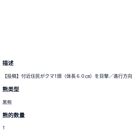
描述
【投稿】付近住民がクマ1頭（体長６０㎝）を目撃／進行方向
熊类型
黑熊
熊的数量
1