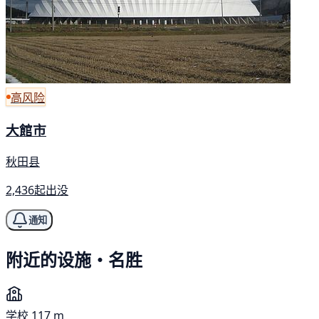
高风险
大館市
秋田县
2,436起出没
通知
附近的设施・名胜
学校
117 m