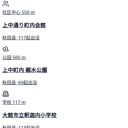
社区中心
550 m
上中通り町内会館
秋田县 ·
117起出没
公园
560 m
上中町内 親水公園
秋田县 ·
69起出没
学校
117 m
大館市立釈迦内小学校
秋田县 ·
113起出没