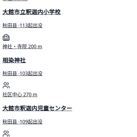
大館市立釈迦内小学校
秋田县 ·
113起出没
神社・寺院
200 m
相染神社
秋田县 ·
103起出没
社区中心
270 m
大館市釈迦内児童センター
秋田县 ·
109起出没