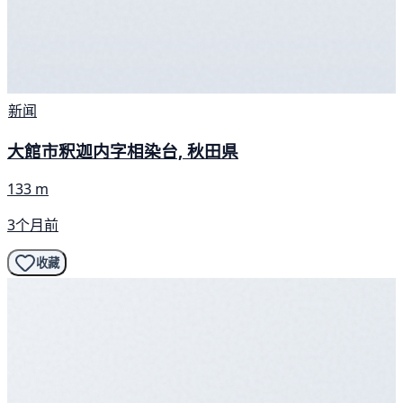
新闻
大館市釈迦内字相染台, 秋田県
133 m
3个月前
收藏