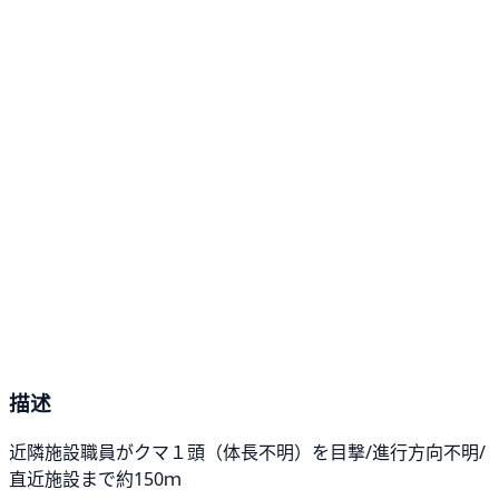
描述
近隣施設職員がクマ１頭（体長不明）を目撃/進行方向不明/
直近施設まで約150ｍ