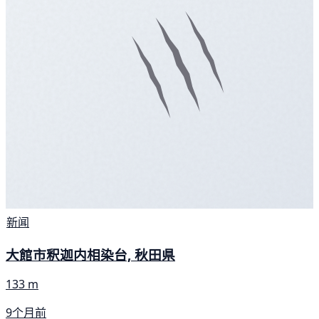
新闻
大館市釈迦内相染台, 秋田県
133 m
9个月前