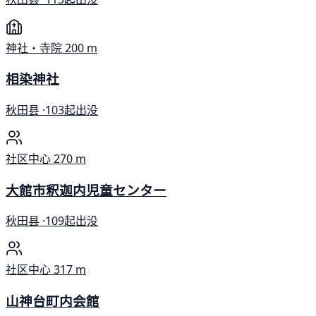
神社・寺院
200 m
相染神社
秋田县 ·
103起出没
社区中心
270 m
大館市釈迦内児童センター
秋田县 ·
109起出没
社区中心
317 m
山神台町内会館