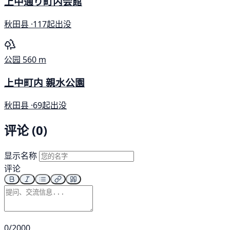
上中通り町内会館
秋田县 ·
117起出没
公园
560 m
上中町内 親水公園
秋田县 ·
69起出没
评论 (0)
显示名称
评论
0/2000