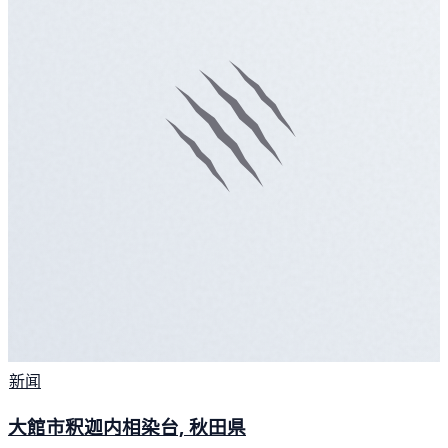
新闻
大館市釈迦内相染台, 秋田県