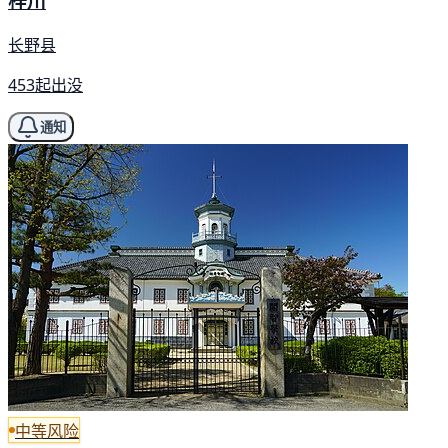
梓川
长野县
453起出没
通知
中等风险