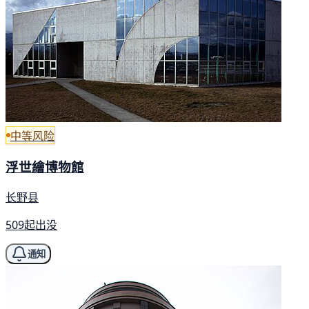
中等风险
浮世繪博物館
长野县
509起出没
通知