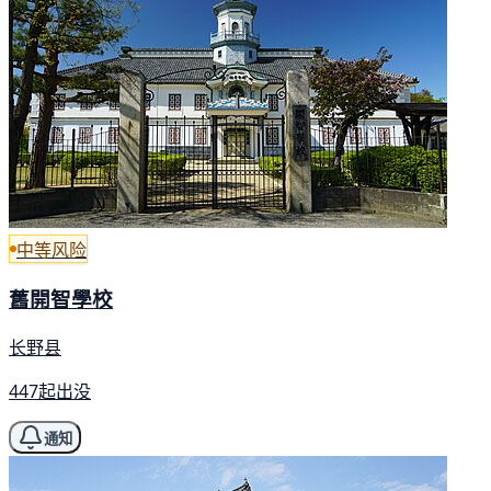
中等风险
舊開智學校
长野县
447起出没
通知