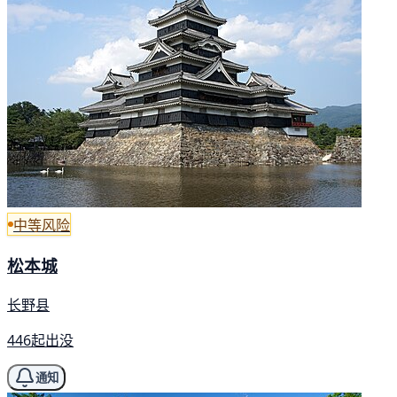
中等风险
松本城
长野县
446起出没
通知