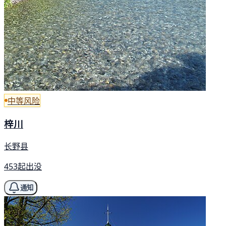
中等风险
梓川
长野县
453起出没
通知