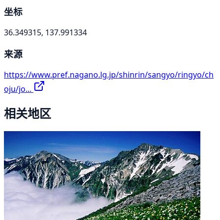
坐标
36.349315, 137.991334
来源
https://www.pref.nagano.lg.jp/shinrin/sangyo/ringyo/ch
oju/jo...
相关地区