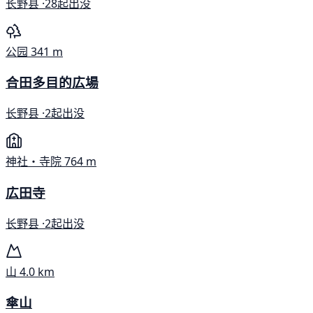
长野县 ·
28起出没
公园
341 m
合田多目的広場
长野县 ·
2起出没
神社・寺院
764 m
広田寺
长野县 ·
2起出没
山
4.0 km
傘山