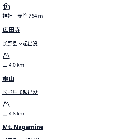
神社・寺院
764 m
広田寺
长野县 ·
2起出没
山
4.0 km
傘山
长野县 ·
8起出没
山
4.8 km
Mt. Nagamine