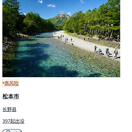
高风险
松本市
长野县
397起出没