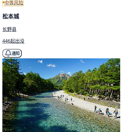
中等风险
松本城
长野县
446起出没
通知