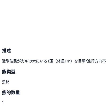
描述
近隣住民がカキの木にいる1頭（体長1ｍ）を目撃/進行方向不
熊类型
黑熊
熊的数量
1