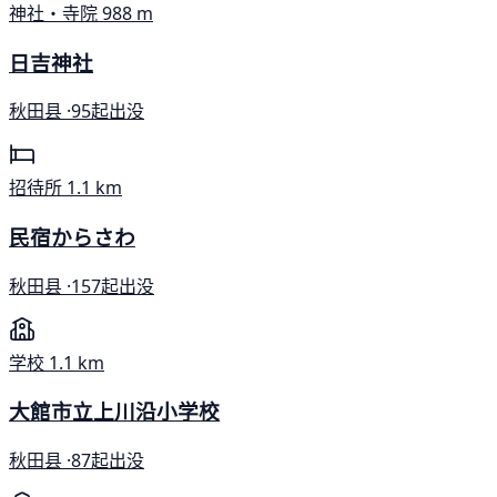
神社・寺院
988 m
日吉神社
秋田县 ·
95起出没
招待所
1.1 km
民宿からさわ
秋田县 ·
157起出没
学校
1.1 km
大館市立上川沿小学校
秋田县 ·
87起出没