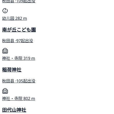
秋田县 ·
109起出没
幼儿园
282 m
南が丘こども園
秋田县 ·
97起出没
神社・寺院
319 m
稲荷神社
秋田县 ·
105起出没
神社・寺院
802 m
田代山神社