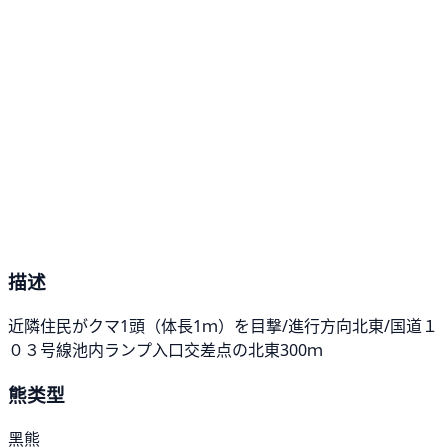
描述
近隣住民がクマ1頭（体長1ｍ）を目撃/進行方向北東/国道１
０３号線池内ランプ入口交差点の北東300ｍ
熊类型
黑熊