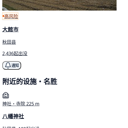
高风险
大館市
秋田县
2,436起出没
通知
附近的设施・名胜
神社・寺院
225 m
八幡神社