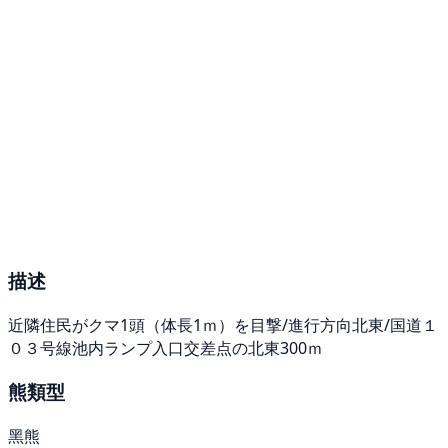
描述
近隣住民がクマ1頭（体長1ｍ）を目撃/進行方向北東/国道１
０３号線池内ランプ入口交差点の北東300ｍ
熊類型
黑熊