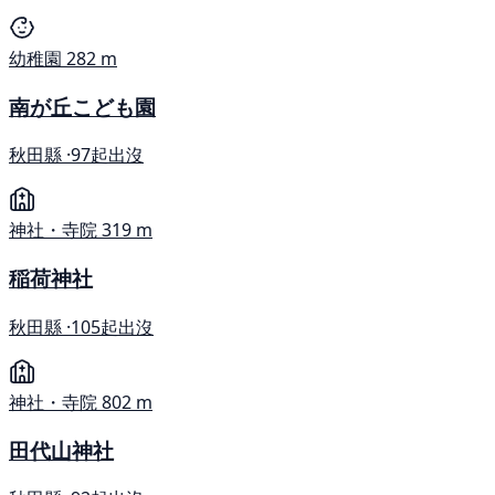
幼稚園
282 m
南が丘こども園
秋田縣 ·
97起出沒
神社・寺院
319 m
稲荷神社
秋田縣 ·
105起出沒
神社・寺院
802 m
田代山神社