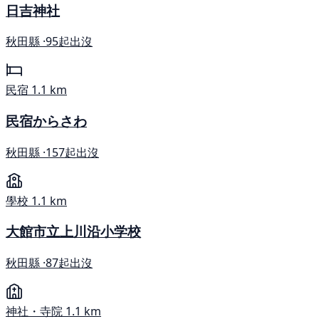
日吉神社
秋田縣 ·
95起出沒
民宿
1.1 km
民宿からさわ
秋田縣 ·
157起出沒
學校
1.1 km
大館市立上川沿小学校
秋田縣 ·
87起出沒
神社・寺院
1.1 km