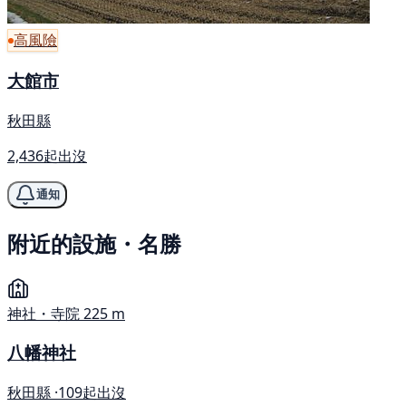
高風險
大館市
秋田縣
2,436起出沒
通知
附近的設施・名勝
神社・寺院
225 m
八幡神社
秋田縣 ·
109起出沒