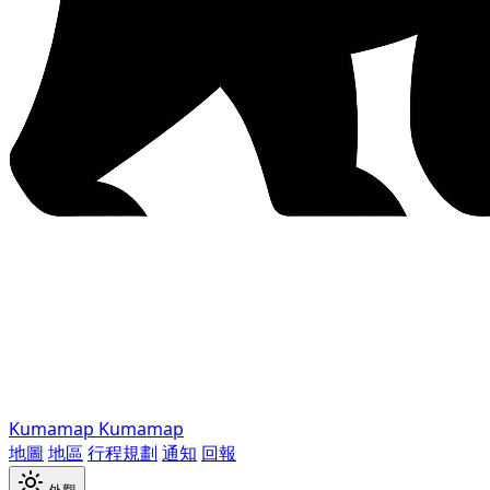
Kumamap
Kumamap
地圖
地區
行程規劃
通知
回報