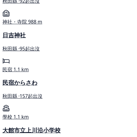
秋田縣 ·
92起出沒
神社・寺院
988 m
日吉神社
秋田縣 ·
95起出沒
民宿
1.1 km
民宿からさわ
秋田縣 ·
157起出沒
學校
1.1 km
大館市立上川沿小学校