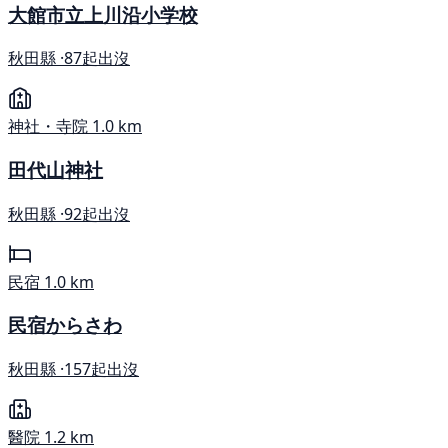
大館市立上川沿小学校
秋田縣 ·
87起出沒
神社・寺院
1.0 km
田代山神社
秋田縣 ·
92起出沒
民宿
1.0 km
民宿からさわ
秋田縣 ·
157起出沒
醫院
1.2 km