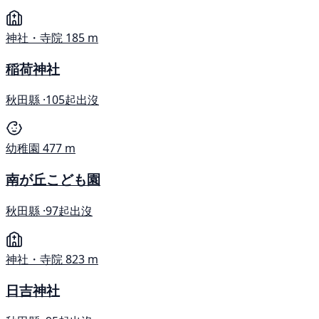
神社・寺院
185 m
稲荷神社
秋田縣 ·
105起出沒
幼稚園
477 m
南が丘こども園
秋田縣 ·
97起出沒
神社・寺院
823 m
日吉神社