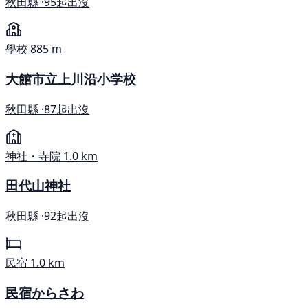
秋田縣 ·
95起出沒
學校
885 m
大館市立上川沿小学校
秋田縣 ·
87起出沒
神社・寺院
1.0 km
田代山神社
秋田縣 ·
92起出沒
民宿
1.0 km
民宿からさわ