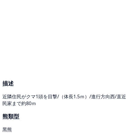
描述
近隣住民がクマ1頭を目撃/（体長1.5ｍ）/進行方向西/直近
民家まで約80ｍ
熊類型
黑熊