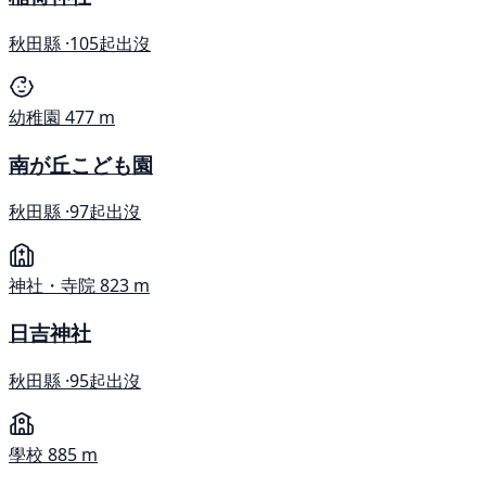
秋田縣 ·
105起出沒
幼稚園
477 m
南が丘こども園
秋田縣 ·
97起出沒
神社・寺院
823 m
日吉神社
秋田縣 ·
95起出沒
學校
885 m