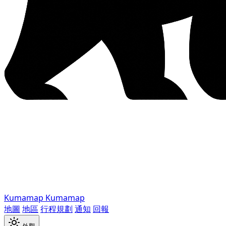
Kumamap
Kumamap
地圖
地區
行程規劃
通知
回報