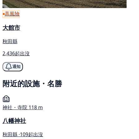
高風險
大館市
秋田縣
2,436起出沒
通知
附近的設施・名勝
神社・寺院
118 m
八幡神社
秋田縣 ·
109起出沒