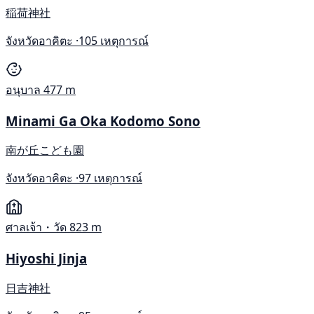
稲荷神社
จังหวัดอาคิตะ ·
105 เหตุการณ์
อนุบาล
477 m
Minami Ga Oka Kodomo Sono
南が丘こども園
จังหวัดอาคิตะ ·
97 เหตุการณ์
ศาลเจ้า・วัด
823 m
Hiyoshi Jinja
日吉神社