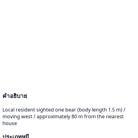
คำอธิบาย
Local resident sighted one bear (body length 1.5 m) /
moving west / approximately 80 m from the nearest
house
ประเภทหมี