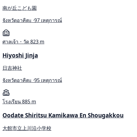
南が丘こども園
จังหวัดอาคิตะ ·
97 เหตุการณ์
ศาลเจ้า・วัด
823 m
Hiyoshi Jinja
日吉神社
จังหวัดอาคิตะ ·
95 เหตุการณ์
โรงเรียน
885 m
Oodate Shiritsu Kamikawa En Shougakkou
大館市立上川沿小学校