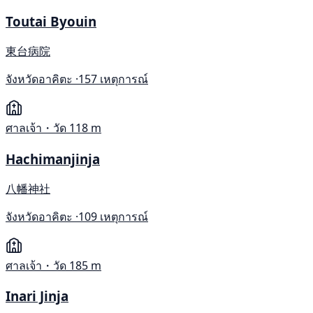
Toutai Byouin
東台病院
จังหวัดอาคิตะ ·
157 เหตุการณ์
ศาลเจ้า・วัด
118 m
Hachimanjinja
八幡神社
จังหวัดอาคิตะ ·
109 เหตุการณ์
ศาลเจ้า・วัด
185 m
Inari Jinja