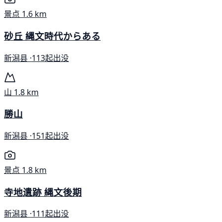
景点
1.6 km
砂丘 縄文時代からある
新潟县 ·
113起出没
山
1.8 km
勝山
新潟县 ·
151起出没
景点
1.8 km
寺地遺跡 縄文後期
新潟县 ·
111起出没