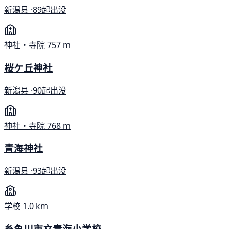
新潟县 ·
89起出没
神社・寺院
757 m
桜ケ丘神社
新潟县 ·
90起出没
神社・寺院
768 m
青海神社
新潟县 ·
93起出没
学校
1.0 km
糸魚川市立青海小学校