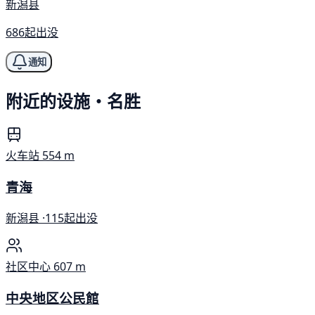
新潟县
686起出没
通知
附近的设施・名胜
火车站
554 m
青海
新潟县 ·
115起出没
社区中心
607 m
中央地区公民館