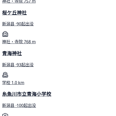
神社・寺院
757 m
桜ケ丘神社
新潟县 ·
90起出没
神社・寺院
768 m
青海神社
新潟县 ·
93起出没
学校
1.0 km
糸魚川市立青海小学校
新潟县 ·
100起出没