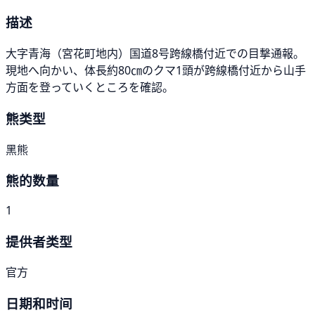
描述
大字青海（宮花町地内）国道8号跨線橋付近での目撃通報。
現地へ向かい、体長約80㎝のクマ1頭が跨線橋付近から山手
方面を登っていくところを確認。
熊类型
黑熊
熊的数量
1
提供者类型
官方
日期和时间