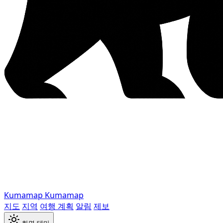
Kumamap
Kumamap
지도
지역
여행 계획
알림
제보