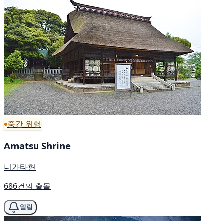
중간 위험
Amatsu Shrine
니가타현
686건의 출몰
알림