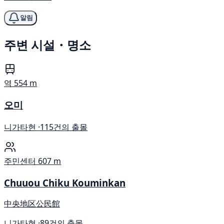
알림
주변 시설・명소
역
554 m
오미
니가타현 ·
115건의 출몰
주민센터
607 m
Chuuou Chiku Kouminkan
中央地区公民館
니가타현 ·
89건의 출몰