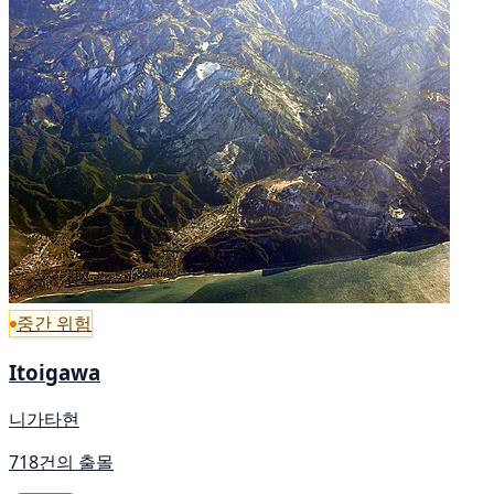
중간 위험
Itoigawa
니가타현
718건의 출몰