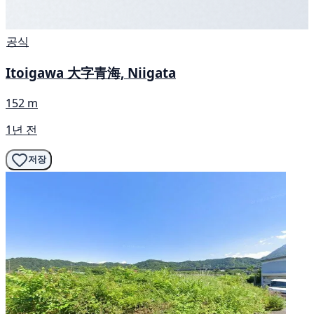
공식
Itoigawa 大字青海, Niigata
152 m
1년 전
저장