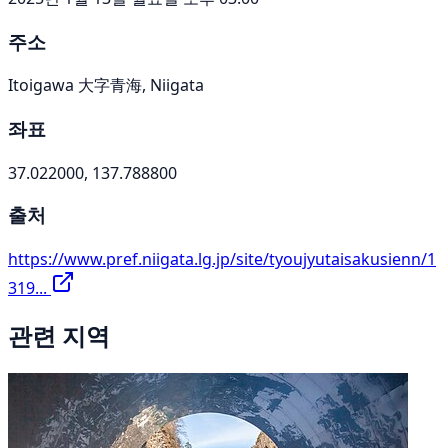
주소
Itoigawa 大字青海, Niigata
좌표
37.022000, 137.788800
출처
https://www.pref.niigata.lg.jp/site/tyoujyutaisakusienn/1
319...
관련 지역