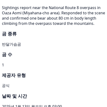
Sightings report near the National Route 8 overpass in
Oaza Aomi (Miyahana-cho area). Responded to the scene
and confirmed one bear about 80 cm in body length
climbing from the overpass toward the mountains.
곰 종류
반달가슴곰
곰 수
1
제공자 유형
공식
날짜 및 시간
2025년 1월 13일 월요일 오후 03:00