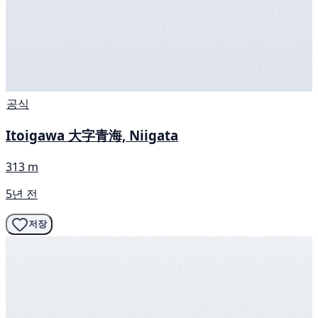
공식
Itoigawa 大字青海, Niigata
313 m
5년 전
저장