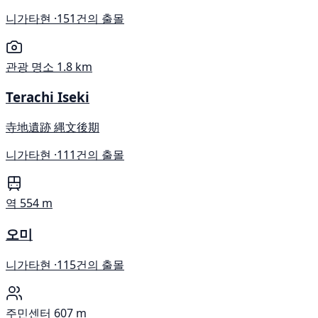
니가타현 ·
151건의 출몰
관광 명소
1.8 km
Terachi Iseki
寺地遺跡 縄文後期
니가타현 ·
111건의 출몰
역
554 m
오미
니가타현 ·
115건의 출몰
주민센터
607 m