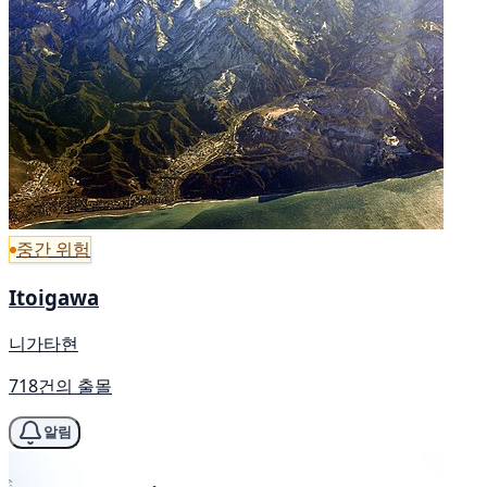
중간 위험
Itoigawa
니가타현
718건의 출몰
알림