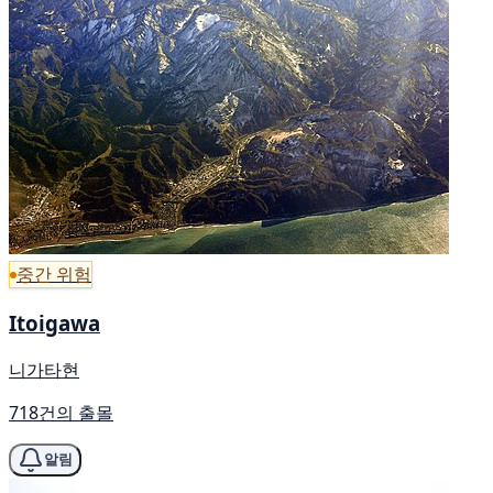
중간 위험
Itoigawa
니가타현
718건의 출몰
알림