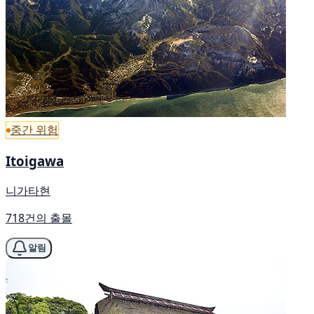
중간 위험
Itoigawa
니가타현
718건의 출몰
알림