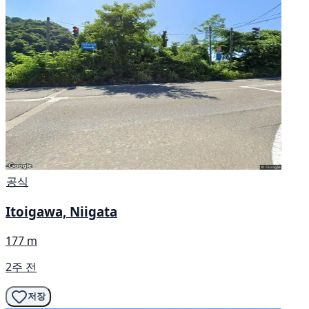
공식
Itoigawa, Niigata
177 m
2주 전
저장