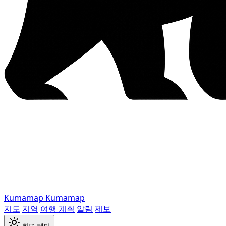
Kumamap
Kumamap
지도
지역
여행 계획
알림
제보