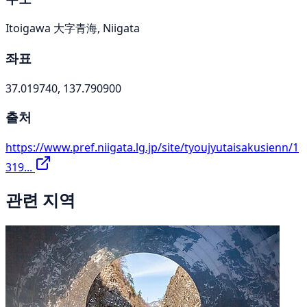
Itoigawa 大字青海, Niigata
좌표
37.019740, 137.790900
출처
https://www.pref.niigata.lg.jp/site/tyoujyutaisakusienn/1
319...
관련 지역