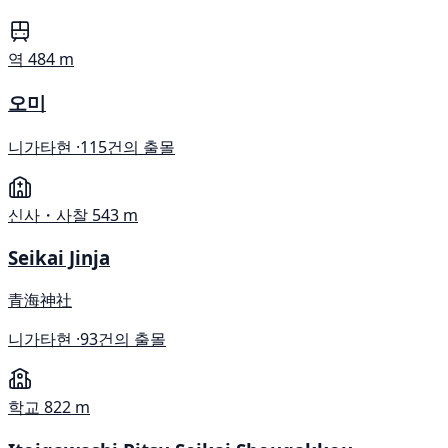
역
484 m
오미
니가타현 ·
115건의 출몰
신사・사찰
543 m
Seikai Jinja
青海神社
니가타현 ·
93건의 출몰
학교
822 m