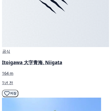
공식
Itoigawa 大字青海, Niigata
164 m
1년 전
저장