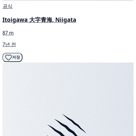
공식
Itoigawa 大字青海, Niigata
87 m
7년 전
저장