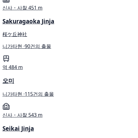
신사・사찰
451 m
Sakuragaoka Jinja
桜ケ丘神社
니가타현 ·
90건의 출몰
역
484 m
오미
니가타현 ·
115건의 출몰
신사・사찰
543 m
Seikai Jinja