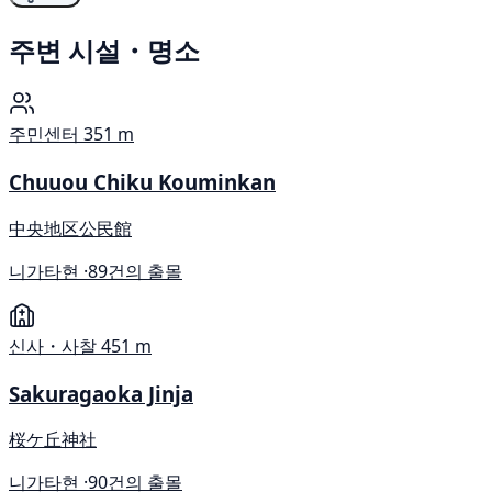
주변 시설・명소
주민센터
351 m
Chuuou Chiku Kouminkan
中央地区公民館
니가타현 ·
89건의 출몰
신사・사찰
451 m
Sakuragaoka Jinja
桜ケ丘神社
니가타현 ·
90건의 출몰