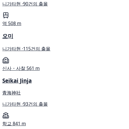
니가타현 ·
90건의 출몰
역
508 m
오미
니가타현 ·
115건의 출몰
신사・사찰
561 m
Seikai Jinja
青海神社
니가타현 ·
93건의 출몰
학교
841 m