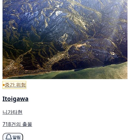
중간 위험
Itoigawa
니가타현
718건의 출몰
알림