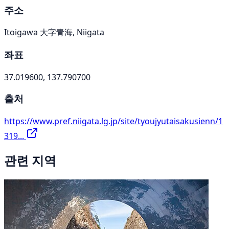
주소
Itoigawa 大字青海, Niigata
좌표
37.019600, 137.790700
출처
https://www.pref.niigata.lg.jp/site/tyoujyutaisakusienn/1
319...
관련 지역