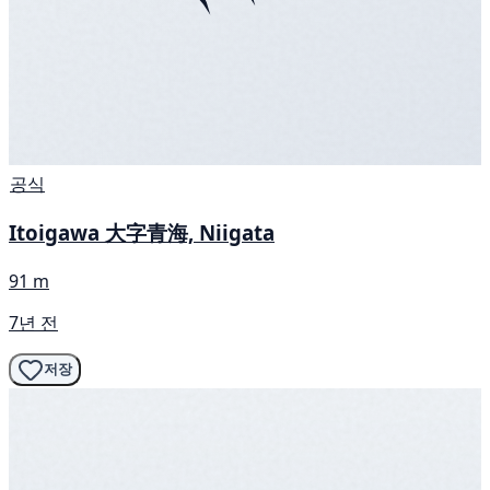
공식
Itoigawa 大字青海, Niigata
91 m
7년 전
저장