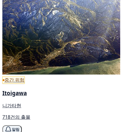
중간 위험
Itoigawa
니가타현
718건의 출몰
알림