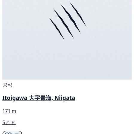
공식
Itoigawa 大字青海, Niigata
171 m
5년 전