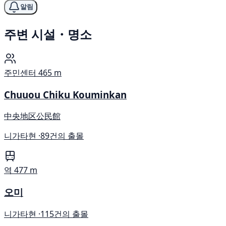
알림
주변 시설・명소
주민센터
465 m
Chuuou Chiku Kouminkan
中央地区公民館
니가타현 ·
89건의 출몰
역
477 m
오미
니가타현 ·
115건의 출몰