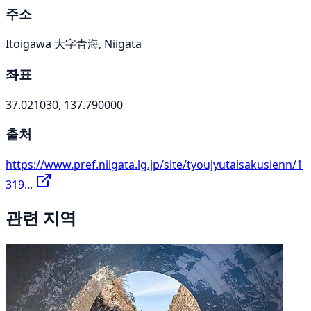
주소
Itoigawa 大字青海, Niigata
좌표
37.021030, 137.790000
출처
https://www.pref.niigata.lg.jp/site/tyoujyutaisakusienn/1
319...
관련 지역