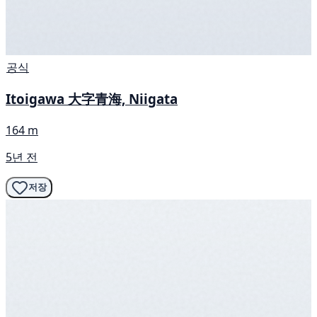
공식
Itoigawa 大字青海, Niigata
164 m
5년 전
저장