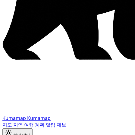
Kumamap
Kumamap
지도
지역
여행 계획
알림
제보