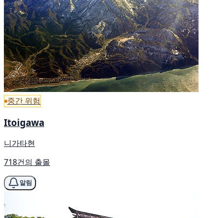
중간 위험
Itoigawa
니가타현
718건의 출몰
알림