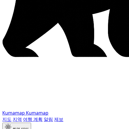
Kumamap
Kumamap
지도
지역
여행 계획
알림
제보