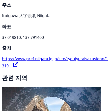
주소
Itoigawa 大字青海, Niigata
좌표
37.019810, 137.791400
출처
https://www.pref.niigata.lg.jp/site/tyoujyutaisakusienn/1
319...
관련 지역