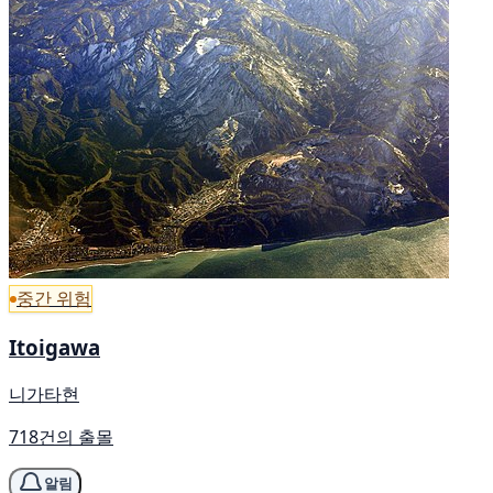
중간 위험
Itoigawa
니가타현
718건의 출몰
알림