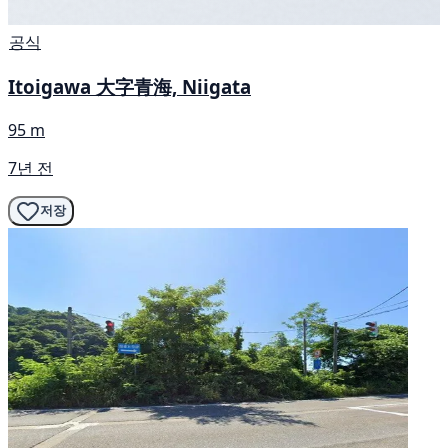
공식
Itoigawa 大字青海, Niigata
95 m
7년 전
저장