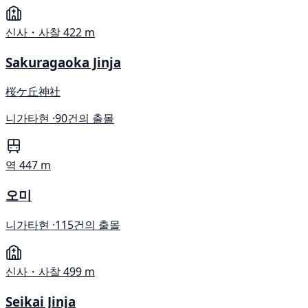
신사・사찰
422 m
Sakuragaoka Jinja
桜ケ丘神社
니가타현 ·
90건의 출몰
역
447 m
오미
니가타현 ·
115건의 출몰
신사・사찰
499 m
Seikai Jinja