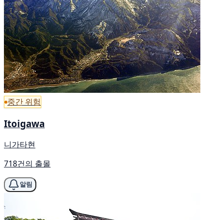
중간 위험
Itoigawa
니가타현
718건의 출몰
알림