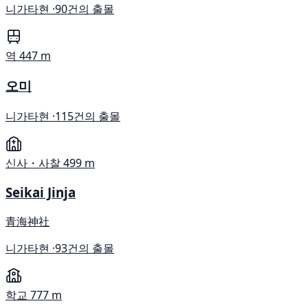
니가타현 ·
90건의 출몰
역
447 m
오미
니가타현 ·
115건의 출몰
신사・사찰
499 m
Seikai Jinja
青海神社
니가타현 ·
93건의 출몰
학교
777 m