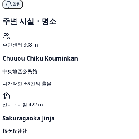
알림
주변 시설・명소
주민센터
308 m
Chuuou Chiku Kouminkan
中央地区公民館
니가타현 ·
89건의 출몰
신사・사찰
422 m
Sakuragaoka Jinja
桜ケ丘神社