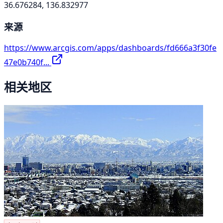
36.676284, 136.832977
来源
https://www.arcgis.com/apps/dashboards/fd666a3f30fe
47e0b740f...
相关地区