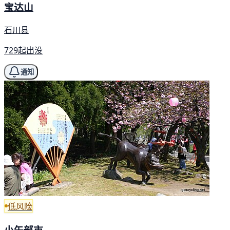
宝达山
石川县
729起出没
通知
低风险
小矢部市