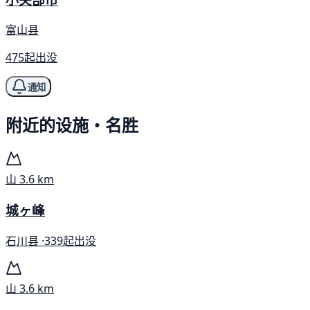
富山县
475起出没
通知
附近的设施・名胜
山
3.6 km
城ヶ峰
石川县 ·
339起出没
山
3.6 km