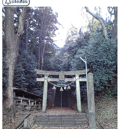
แจ้งเตือน