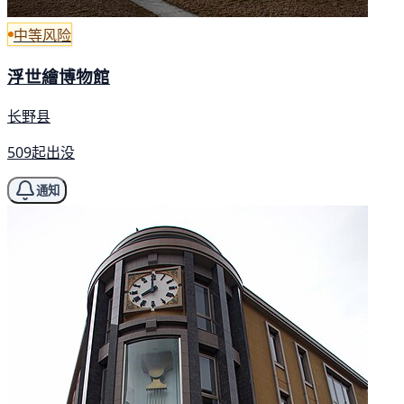
中等风险
浮世繪博物館
长野县
509起出没
通知