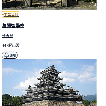
中等风险
舊開智學校
长野县
447起出没
通知