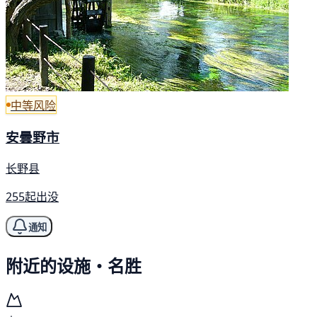
中等风险
安曇野市
长野县
255起出没
通知
附近的设施・名胜