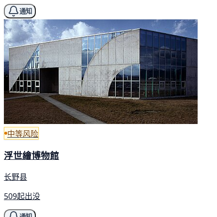
通知
中等风险
浮世繪博物館
长野县
509起出没
通知