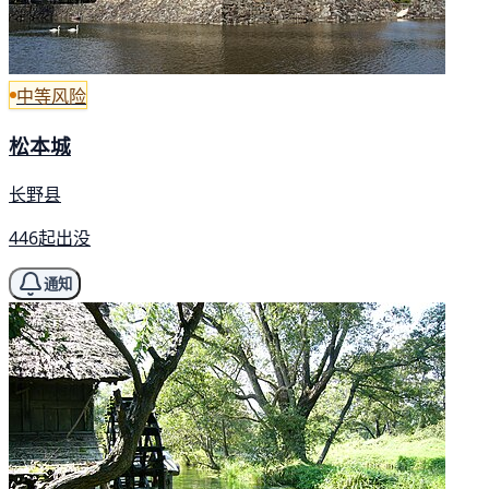
中等风险
松本城
长野县
446起出没
通知