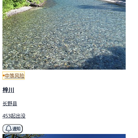
中等风险
梓川
长野县
453起出没
通知