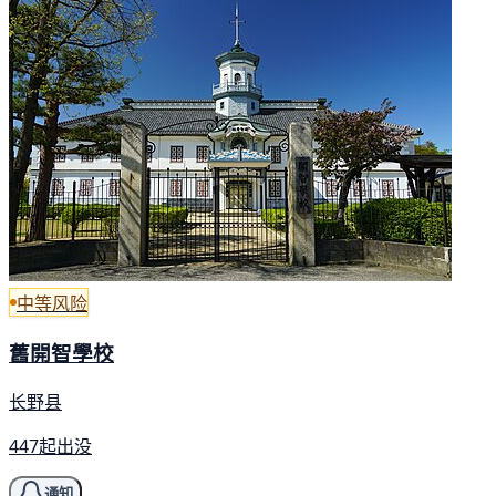
中等风险
舊開智學校
长野县
447起出没
通知