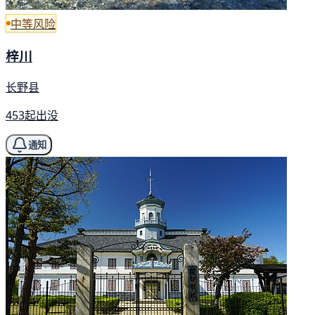
中等风险
梓川
长野县
453起出没
通知