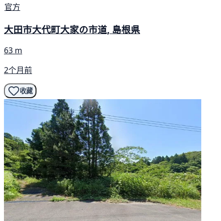
官方
大田市大代町大家の市道, 島根県
63 m
2个月前
收藏