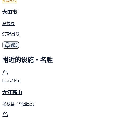
大田市
岛根县
97起出没
通知
附近的设施・名胜
山
3.7 km
大江高山
岛根县 ·
19起出没