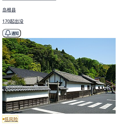
岛根县
170起出没
通知
低风险