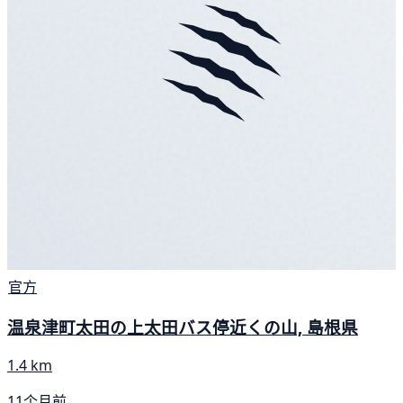
官方
温泉津町太田の上太田バス停近くの山, 島根県
1.4 km
11个月前