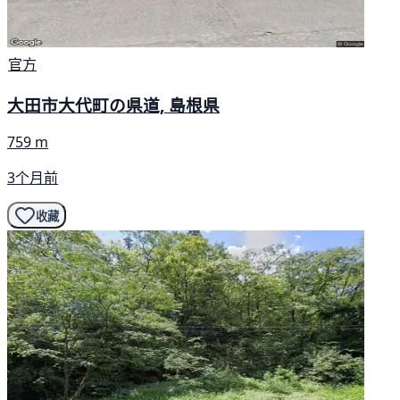
官方
大田市大代町の県道, 島根県
759 m
3个月前
收藏