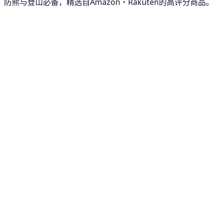
防熊与登山必备，精选自Amazon・Rakuten的高评分商品。