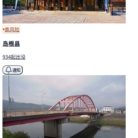
高风险
岛根县
934起出没
通知