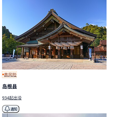
高风险
岛根县
934起出没
通知