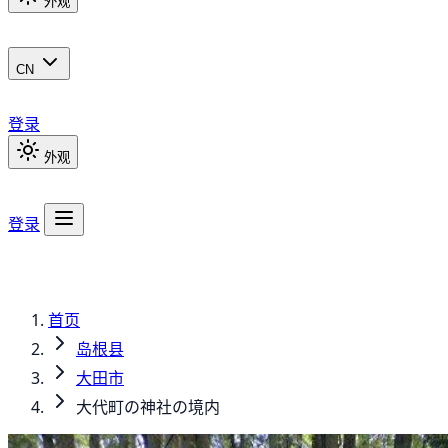
外观
CN
登录
外观
登录
首页
岛根县
大田市
大代町の神社の境内