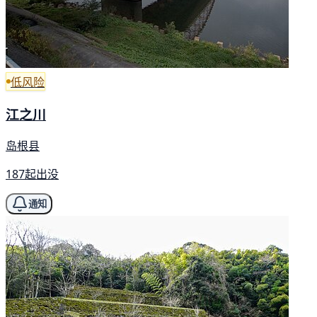
低风险
江之川
岛根县
187起出没
通知