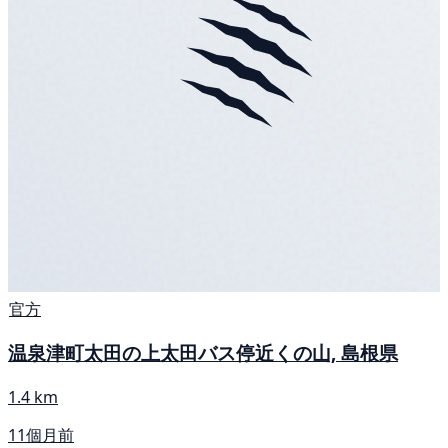
官方
温泉津町太田の上太田バス停近くの山, 島根県
1.4 km
11個月前