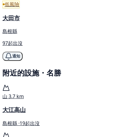
低風險
大田市
島根縣
97起出沒
通知
附近的設施・名勝
山
3.7 km
大江高山
島根縣 ·
19起出沒