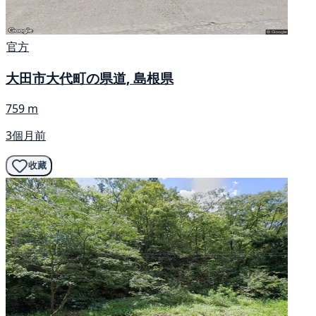
官方
大田市大代町の県道, 島根県
759 m
3個月前
收藏