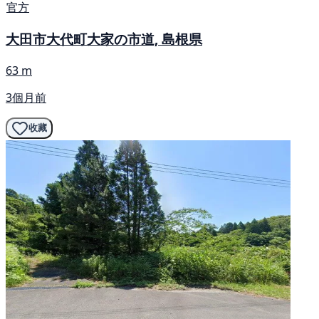
官方
大田市大代町大家の市道, 島根県
63 m
3個月前
收藏