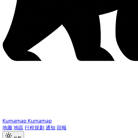
Kumamap
Kumamap
地圖
地區
行程規劃
通知
回報