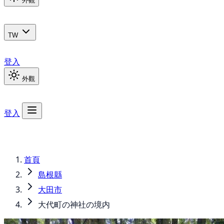
外觀
TW
登入
外觀
登入
首頁
島根縣
大田市
大代町の神社の境内