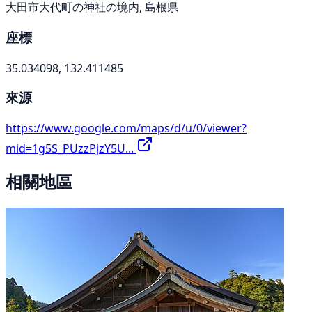
大田市大代町の神社の境内, 島根県
座標
35.034098, 132.411485
來源
https://www.google.com/maps/d/u/0/viewer?
mid=1g5S_PUzzPjzY5U...
相關地區