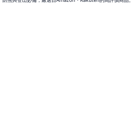
防熊與登山必備，嚴選自Amazon・Rakuten的高評價商品。