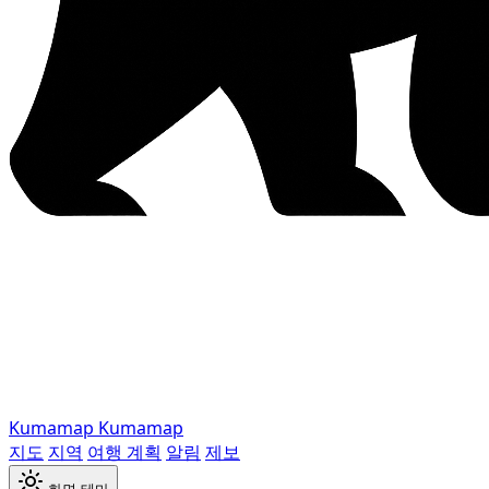
Kumamap
Kumamap
지도
지역
여행 계획
알림
제보