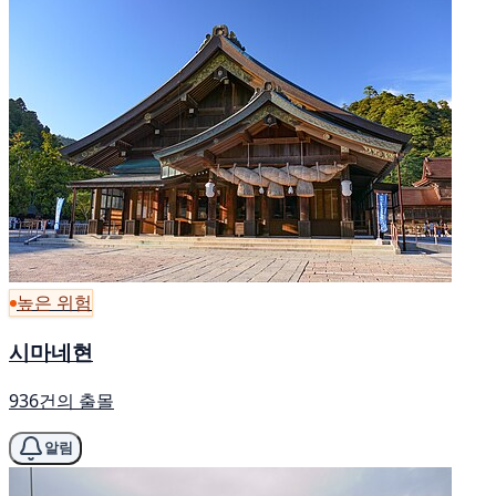
높은 위험
시마네현
936건의 출몰
알림