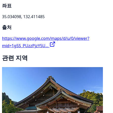
좌표
35.034098, 132.411485
출처
https://www.google.com/maps/d/u/0/viewer?
mid=1g5S_PUzzPjzY5U...
관련 지역