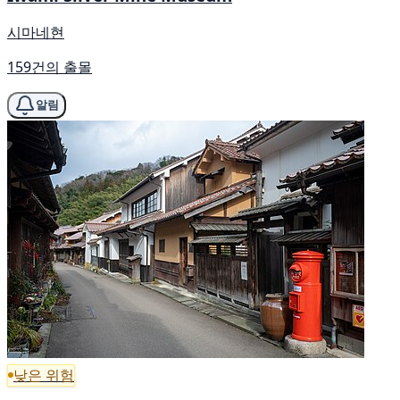
시마네현
159건의 출몰
알림
낮은 위험