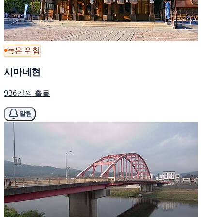
높은 위험
시마네현
936건의 출몰
알림