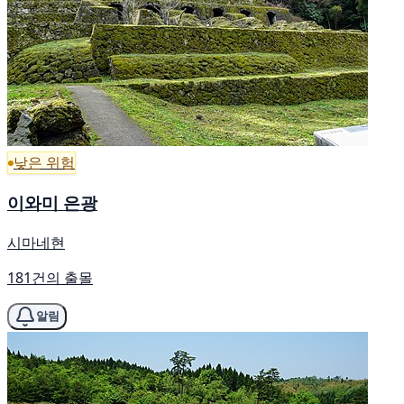
낮은 위험
이와미 은광
시마네현
181건의 출몰
알림