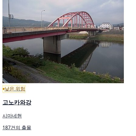
낮은 위험
고노카와강
시마네현
187건의 출몰