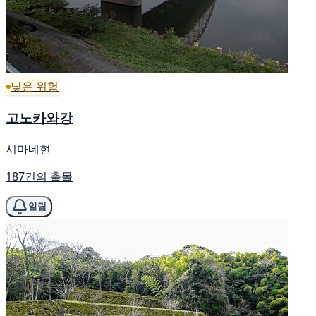
낮은 위험
고노카와강
시마네현
187건의 출몰
알림