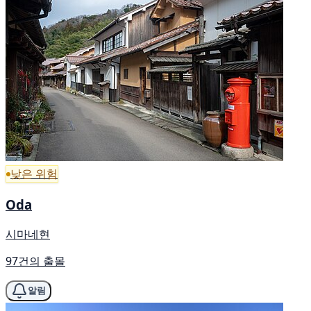
낮은 위험
Oda
시마네현
97건의 출몰
알림