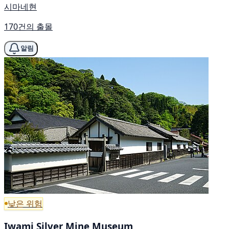
시마네현
170건의 출몰
알림
낮은 위험
Iwami Silver Mine Museum