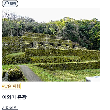
알림
낮은 위험
이와미 은광
시마네현