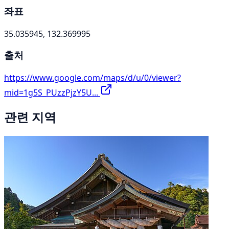
좌표
35.035945, 132.369995
출처
https://www.google.com/maps/d/u/0/viewer?
mid=1g5S_PUzzPjzY5U...
관련 지역