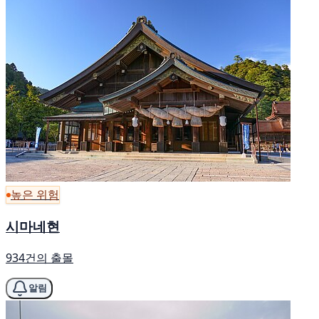
높은 위험
시마네현
934건의 출몰
알림