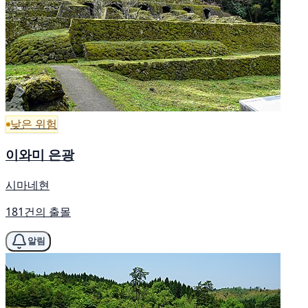
낮은 위험
이와미 은광
시마네현
181건의 출몰
알림