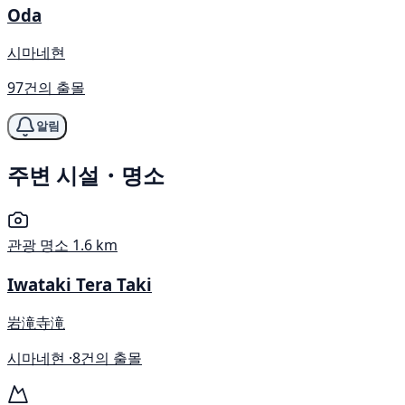
Oda
시마네현
97건의 출몰
알림
주변 시설・명소
관광 명소
1.6 km
Iwataki Tera Taki
岩滝寺滝
시마네현 ·
8건의 출몰