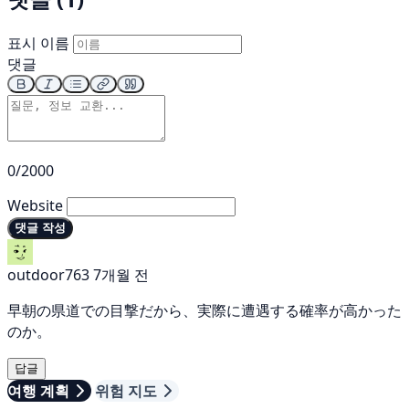
표시 이름
댓글
0/2000
Website
댓글 작성
outdoor763
7개월 전
早朝の県道での目撃だから、実際に遭遇する確率が高かった
のか。
답글
여행 계획
위험 지도