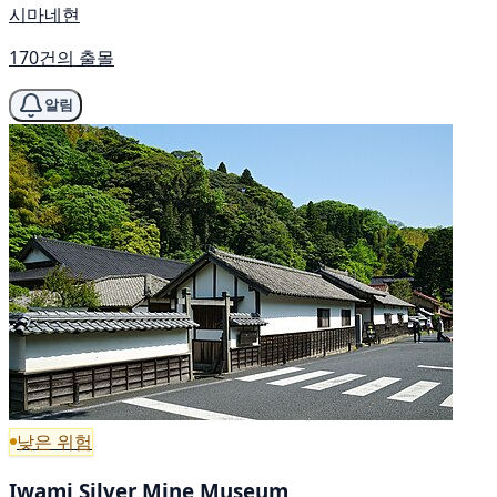
시마네현
170건의 출몰
알림
낮은 위험
Iwami Silver Mine Museum