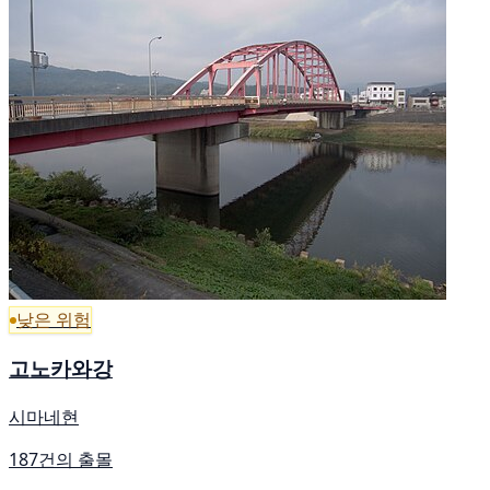
낮은 위험
고노카와강
시마네현
187건의 출몰