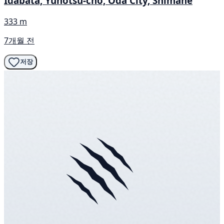
Idabata, Yunotsu-cho, Oda City, Shimane
333 m
7개월 전
저장