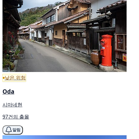
낮은 위험
Oda
시마네현
97건의 출몰
알림