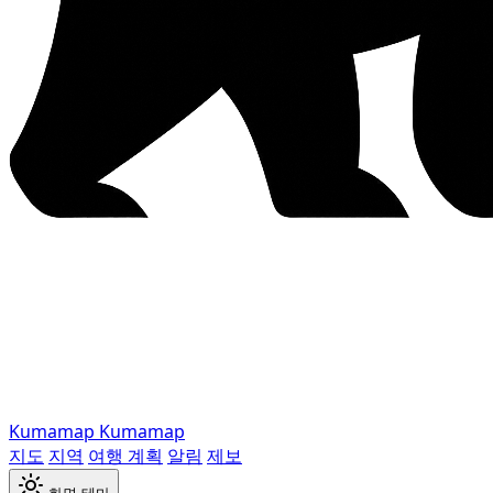
Kumamap
Kumamap
지도
지역
여행 계획
알림
제보