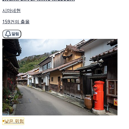
시마네현
159건의 출몰
알림
낮은 위험