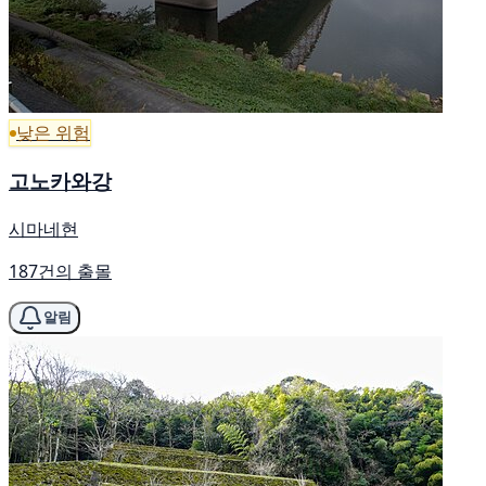
낮은 위험
고노카와강
시마네현
187건의 출몰
알림