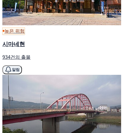
높은 위험
시마네현
934건의 출몰
알림