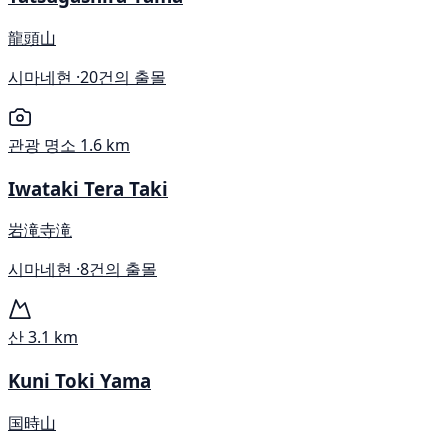
龍頭山
시마네현 ·
20건의 출몰
관광 명소
1.6 km
Iwataki Tera Taki
岩滝寺滝
시마네현 ·
8건의 출몰
산
3.1 km
Kuni Toki Yama
国時山