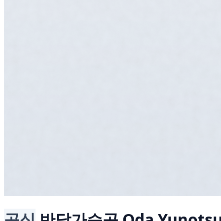
공식
반달가슴곰
Oda Yunotsu