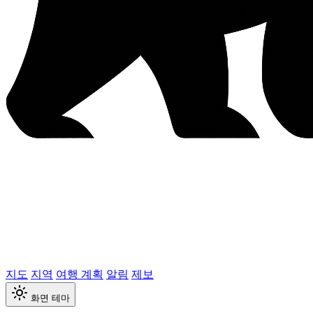
지도
지역
여행 계획
알림
제보
화면 테마