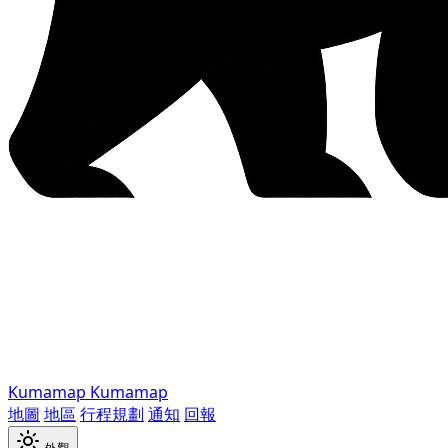
Kumamap
Kumamap
地圖
地區
行程規劃
通知
回報