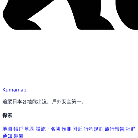
Kumamap
追蹤日本各地熊出沒。戶外安全第一。
探索
地圖
帳戶
地區
設施・名勝
預測
附近
行程規劃
旅行報告
社群
通知
裝備