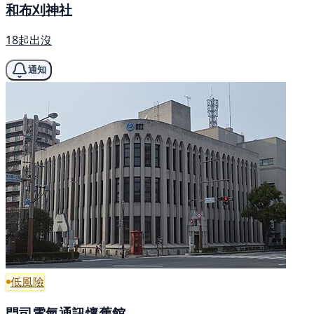
和布刈神社
18起出沒
通知
低風險
門司電氣通訊懷舊館