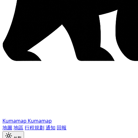
Kumamap
Kumamap
地圖
地區
行程規劃
通知
回報