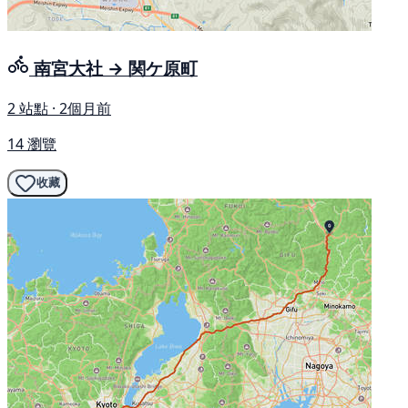
南宮大社 → 関ケ原町
2 站點 · 2個月前
14 瀏覽
收藏