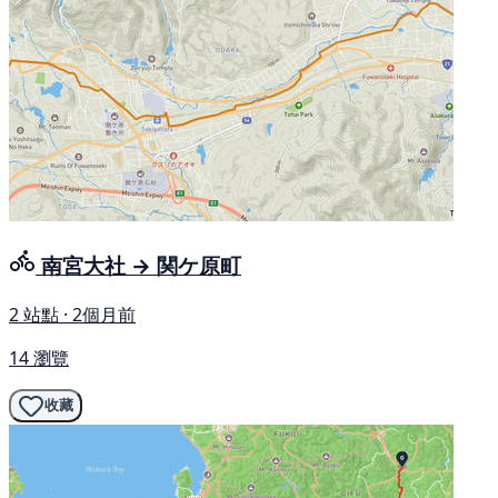
南宮大社 → 関ケ原町
2 站點 · 2個月前
14 瀏覽
收藏