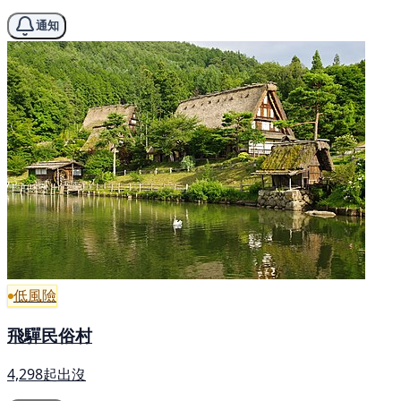
通知
低風險
飛驒民俗村
4,298起出沒