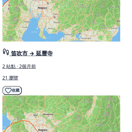
笛吹市 → 延曆寺
2 站點 · 2個月前
21 瀏覽
收藏