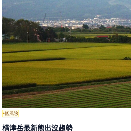
低風險
橫津岳最新熊出沒趨勢