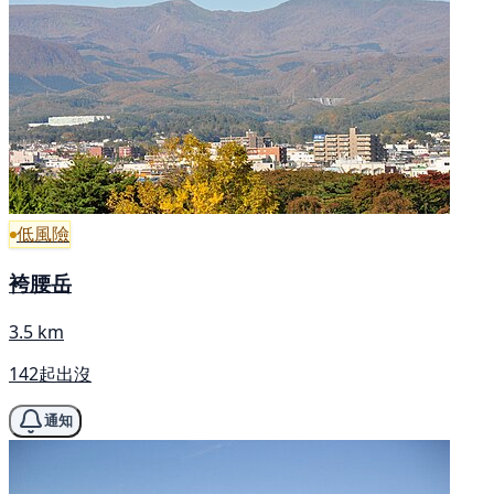
低風險
袴腰岳
3.5 km
142起出沒
通知