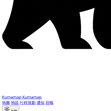
Kumamap
Kumamap
地圖
地區
行程規劃
通知
回報