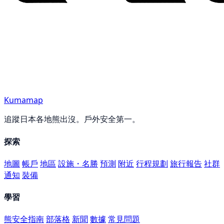
Kumamap
追蹤日本各地熊出沒。戶外安全第一。
探索
地圖
帳戶
地區
設施・名勝
預測
附近
行程規劃
旅行報告
社群
通知
裝備
學習
熊安全指南
部落格
新聞
數據
常見問題