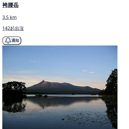
袴腰岳
3.5 km
142起出沒
通知