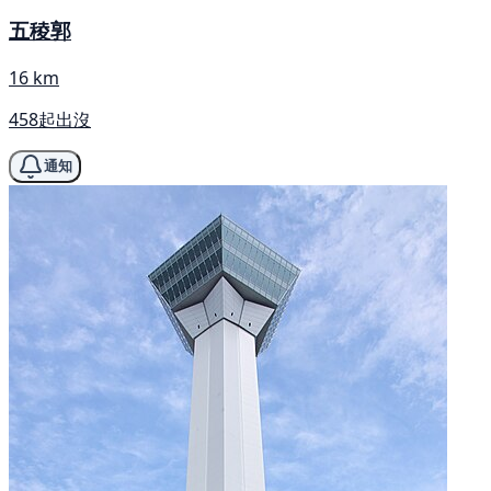
五稜郭
16 km
458起出沒
通知