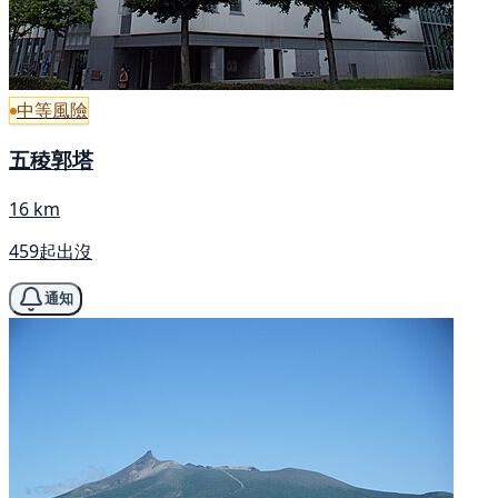
中等風險
五稜郭塔
16 km
459起出沒
通知