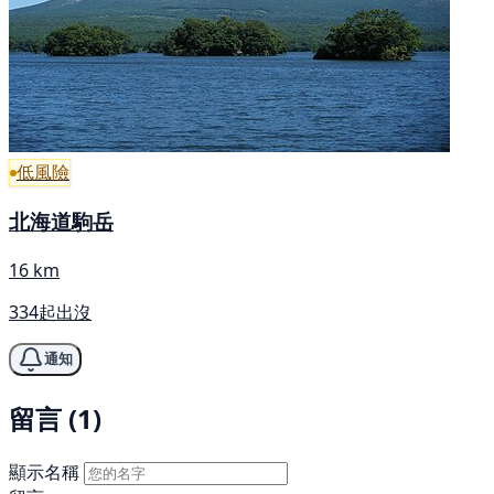
低風險
北海道駒岳
16 km
334起出沒
通知
留言 (1)
顯示名稱