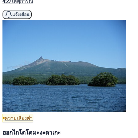
459 เหตุการณ์
แจ้งเตือน
ความเสี่ยงต่ำ
ฮอกไกโดโคมะงะดาเกะ