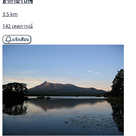
ฮากามาโกชิ
3.5 km
142 เหตุการณ์
แจ้งเตือน