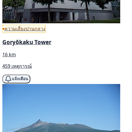
ความเสี่ยงปานกลาง
Goryōkaku Tower
16 km
459 เหตุการณ์
แจ้งเตือน