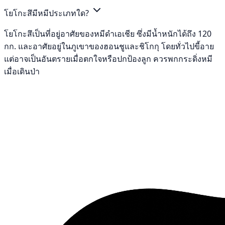
โยโกะสึมีหมีประเภทใด?
โยโกะสึเป็นที่อยู่อาศัยของหมีดำเอเชีย ซึ่งมีน้ำหนักได้ถึง 120
กก. และอาศัยอยู่ในภูเขาของฮอนชูและชิโกกุ โดยทั่วไปขี้อาย
แต่อาจเป็นอันตรายเมื่อตกใจหรือปกป้องลูก ควรพกกระดิ่งหมี
เมื่อเดินป่า