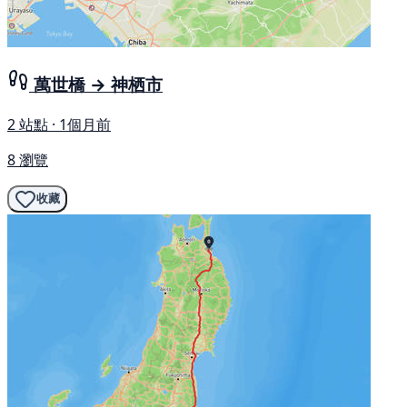
萬世橋 → 神栖市
2 站點 · 1個月前
8 瀏覽
收藏