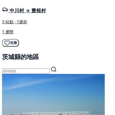
中川村 → 豊根村
3 站點 · 1週前
1 瀏覽
收藏
茨城縣的地區