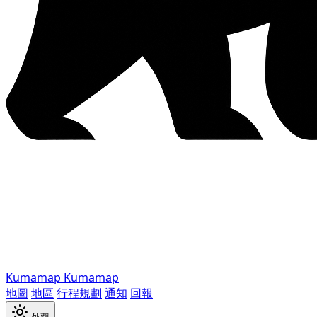
Kumamap
Kumamap
地圖
地區
行程規劃
通知
回報