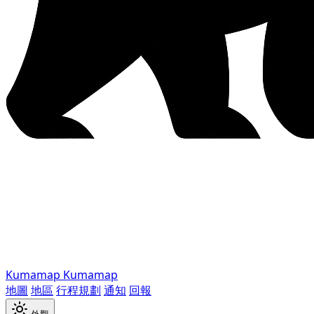
Kumamap
Kumamap
地圖
地區
行程規劃
通知
回報