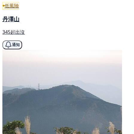
低風險
丹澤山
345起出沒
通知