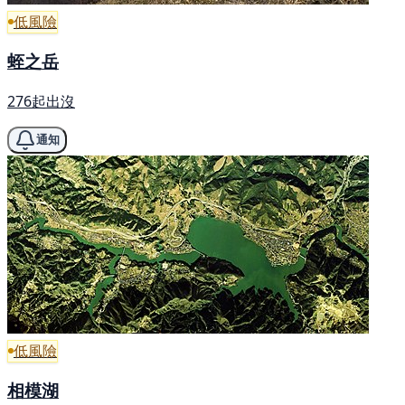
低風險
蛭之岳
276起出沒
通知
低風險
相模湖