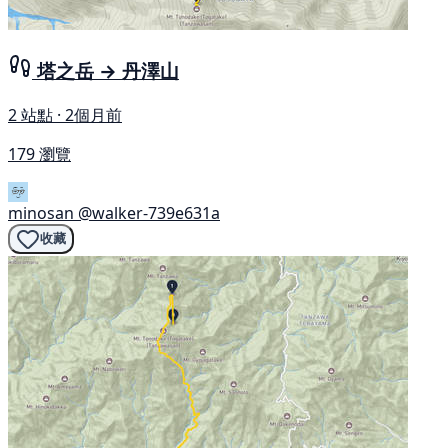
塔之岳 → 丹澤山
2 站點 · 2個月前
179 瀏覽
minosan
@walker-739e631a
收藏