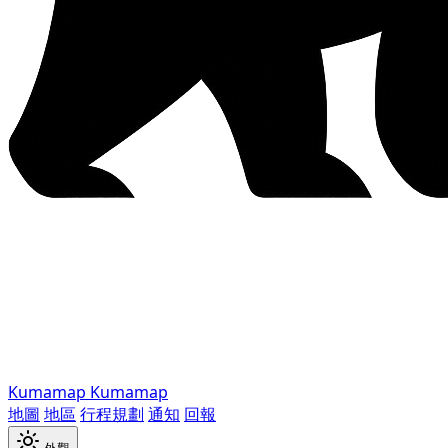
Kumamap
Kumamap
地圖
地區
行程規劃
通知
回報