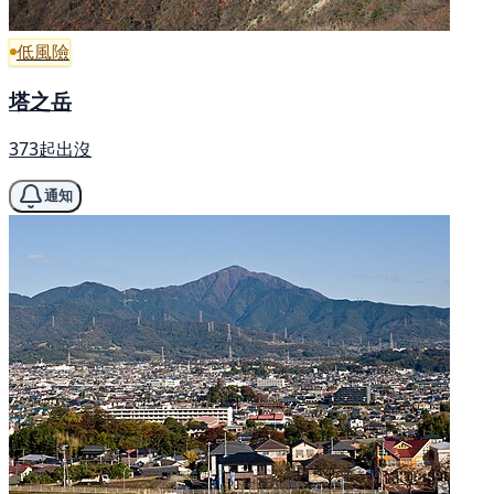
低風險
塔之岳
373起出沒
通知