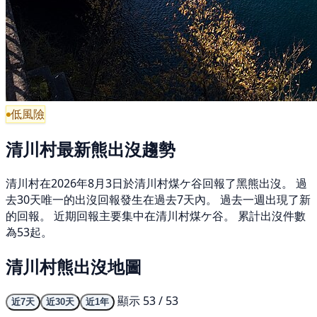
低風險
清川村最新熊出沒趨勢
清川村在2026年8月3日於清川村煤ケ谷回報了黑熊出沒。 過
去30天唯一的出沒回報發生在過去7天內。 過去一週出現了新
的回報。 近期回報主要集中在清川村煤ケ谷。 累計出沒件數
為53起。
清川村熊出沒地圖
顯示 53 / 53
近7天
近30天
近1年