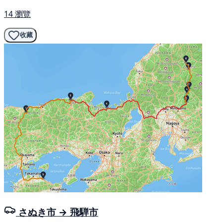
14 瀏覽
收藏
さぬき市 → 飛騨市