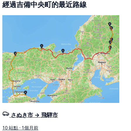
經過吉備中央町的最近路線
さぬき市 → 飛騨市
10 站點 · 1個月前