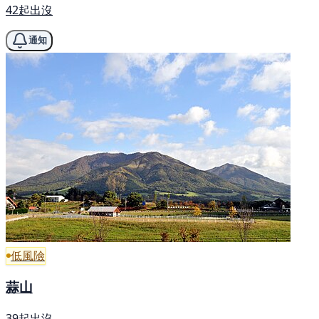
42起出沒
通知
低風險
蒜山
39起出沒