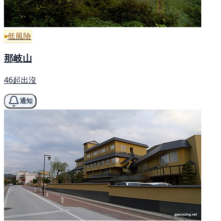
低風險
那岐山
46起出沒
通知