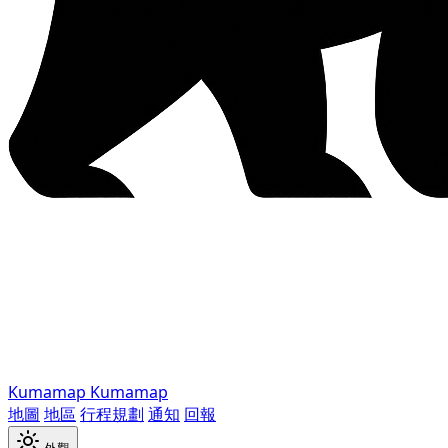
Kumamap
Kumamap
地圖
地區
行程規劃
通知
回報