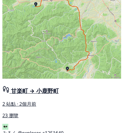
甘楽町 → 小鹿野町
2 站點 · 2個月前
23 瀏覽
みるく
@explorer-c1251640