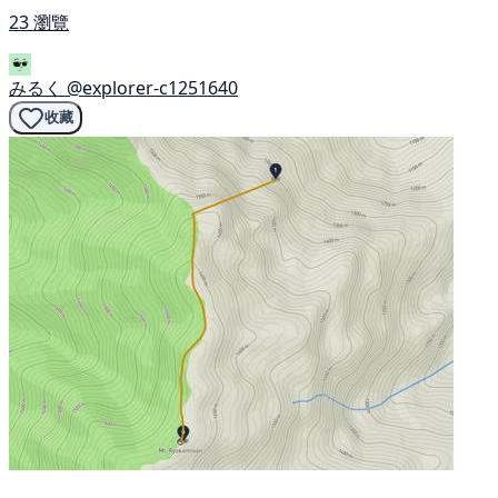
23 瀏覽
みるく
@explorer-c1251640
收藏