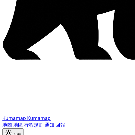
Kumamap
Kumamap
地圖
地區
行程規劃
通知
回報