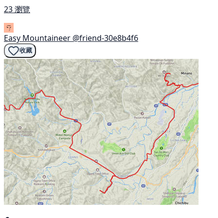
23 瀏覽
Easy Mountaineer
@friend-30e8b4f6
收藏