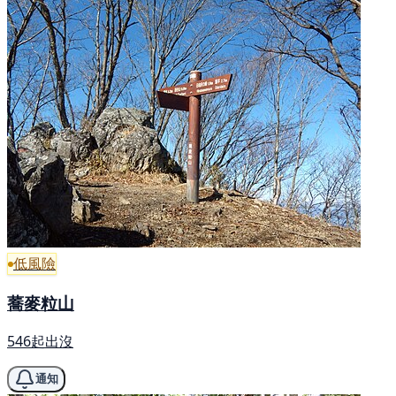
低風險
蕎麥粒山
546起出沒
通知