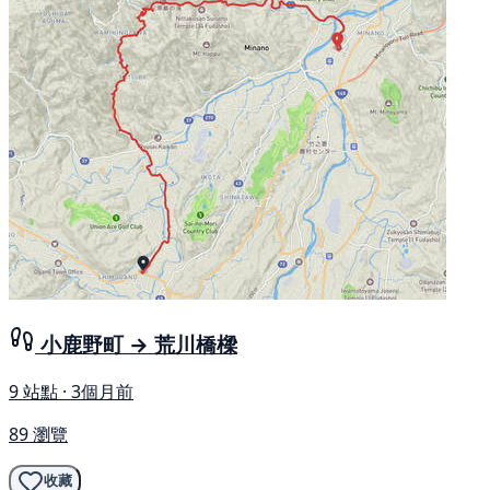
小鹿野町 → 荒川橋樑
9 站點 · 3個月前
89 瀏覽
收藏