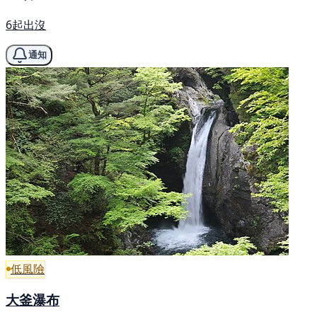
6起出沒
通知
低風險
大釜瀑布