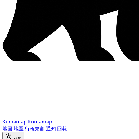
Kumamap
Kumamap
地圖
地區
行程規劃
通知
回報