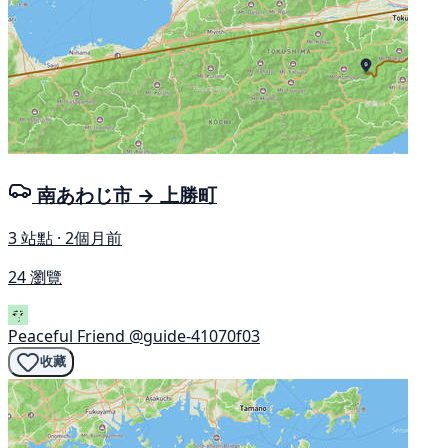
南あわじ市 → 上勝町
3 站點 · 2個月前
24 瀏覽
Peaceful Friend
@guide-41070f03
收藏