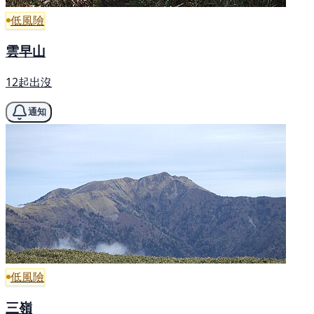
低風險
雲早山
12起出沒
通知
低風險
三嶺