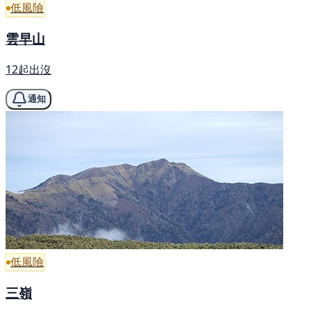
低風險
雲早山
12起出沒
通知
低風險
三嶺