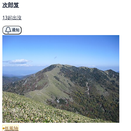
次郎笈
13起出沒
通知
低風險