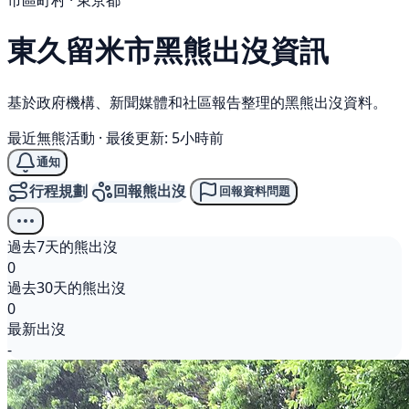
市區町村 · 東京都
東久留米市
黑熊
出沒資訊
基於政府機構、新聞媒體和社區報告整理的黑熊出沒資料。
最近無熊活動
·
最後更新: 5小時前
通知
行程規劃
回報熊出沒
回報資料問題
過去7天的熊出沒
0
過去30天的熊出沒
0
最新出沒
-