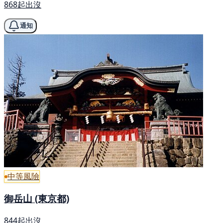
868起出沒
通知
中等風險
御岳山 (東京都)
844起出沒