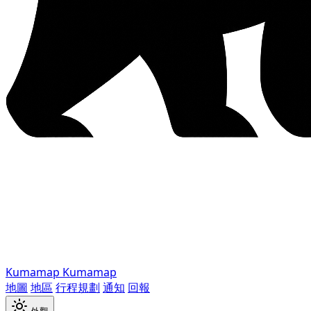
Kumamap
Kumamap
地圖
地區
行程規劃
通知
回報