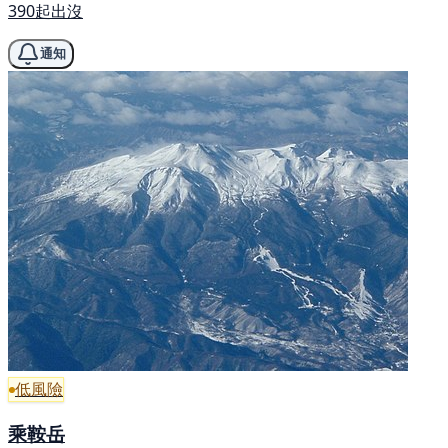
390起出沒
通知
低風險
乘鞍岳