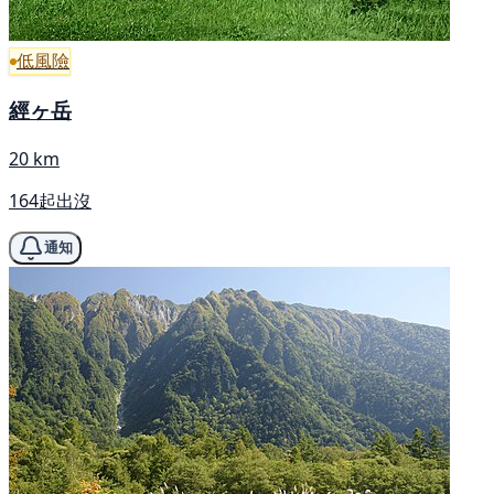
低風險
經ヶ岳
20 km
164起出沒
通知