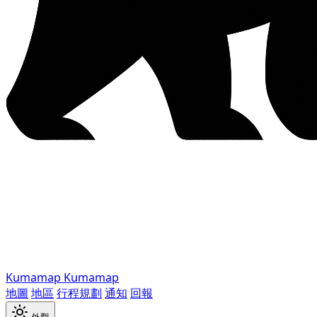
Kumamap
Kumamap
地圖
地區
行程規劃
通知
回報