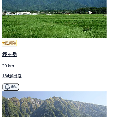
低風險
經ヶ岳
20 km
164起出沒
通知