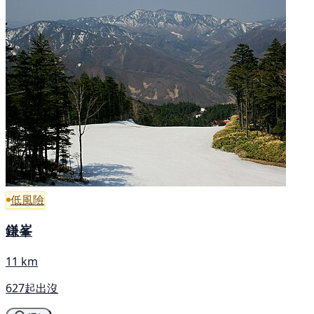
低風險
鎌峯
11 km
627起出沒