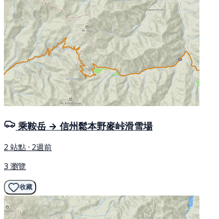
乘鞍岳 → 信州鬆本野麥峠滑雪場
2 站點 · 2週前
3 瀏覽
收藏