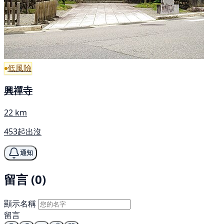
低風險
興禪寺
22 km
453起出沒
通知
留言 (0)
顯示名稱
留言