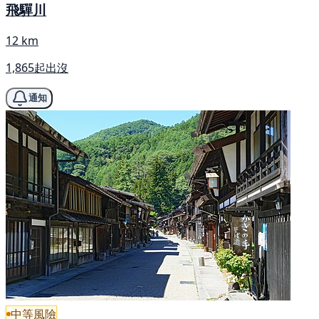
飛驒川
12 km
1,865起出沒
通知
中等風險