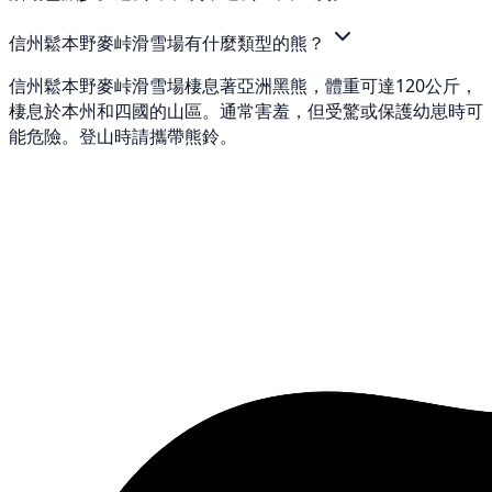
信州鬆本野麥峠滑雪場有什麼類型的熊？
信州鬆本野麥峠滑雪場棲息著亞洲黑熊，體重可達120公斤，
棲息於本州和四國的山區。通常害羞，但受驚或保護幼崽時可
能危險。登山時請攜帶熊鈴。