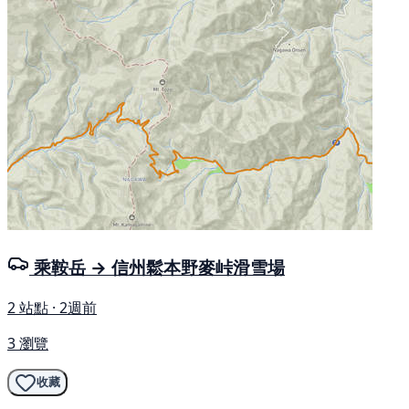
乘鞍岳 → 信州鬆本野麥峠滑雪場
2 站點 · 2週前
3 瀏覽
收藏