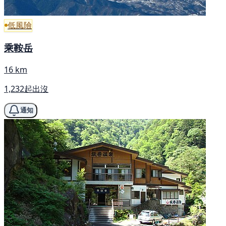
低風險
乘鞍岳
16 km
1,232起出沒
通知