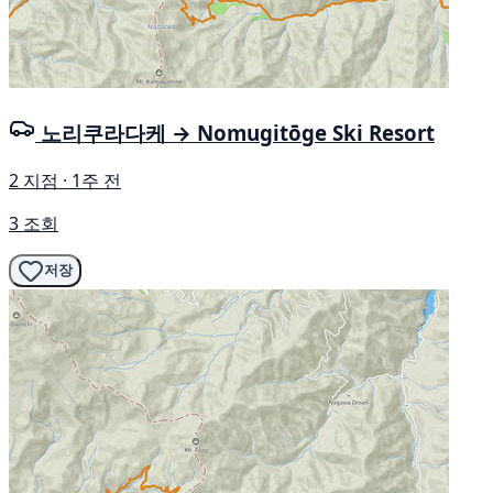
노리쿠라다케 → Nomugitōge Ski Resort
2 지점 · 1주 전
3 조회
저장