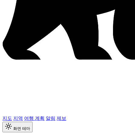
지도
지역
여행 계획
알림
제보
화면 테마