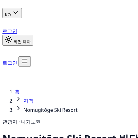
KO
로그인
화면 테마
로그인
홈
지역
Nomugitōge Ski Resort
관광지 · 나가노현