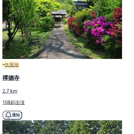
低風險
禪德寺
2.7 km
108起出沒
通知