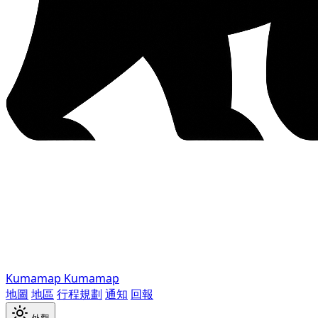
Kumamap
Kumamap
地圖
地區
行程規劃
通知
回報