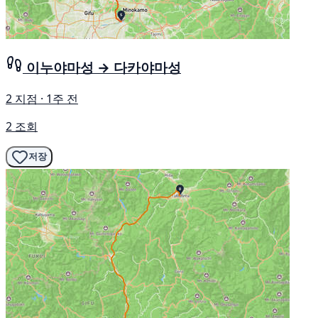
이누야마성 → 다카야마성
2 지점 · 1주 전
2 조회
저장