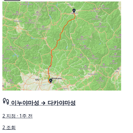
이누야마성 → 다카야마성
2 지점 · 1주 전
2 조회