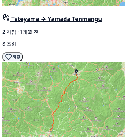
Tateyama → Yamada Tenmangū
2 지점 · 1개월 전
8 조회
저장