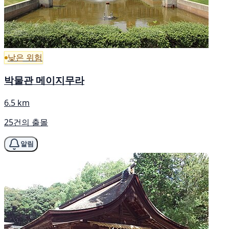
낮은 위험
박물관 메이지무라
6.5 km
25건의 출몰
알림