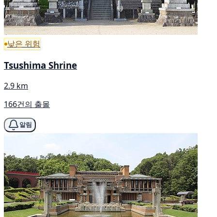
낮은 위험
Tsushima Shrine
2.9 km
166건의 출몰
알림