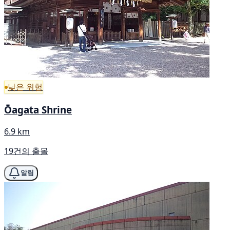
낮은 위험
Ōagata Shrine
6.9 km
19건의 출몰
알림