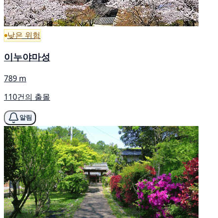
낮은 위험
이누야마성
789 m
110건의 출몰
알림