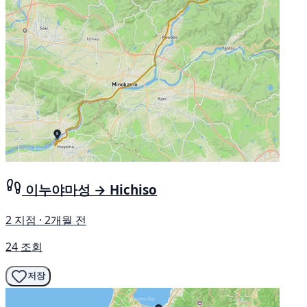
이누야마성 → Hichiso
2 지점 · 2개월 전
24 조회
저장