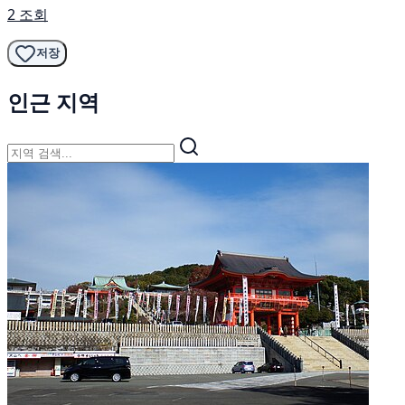
2 조회
저장
인근 지역