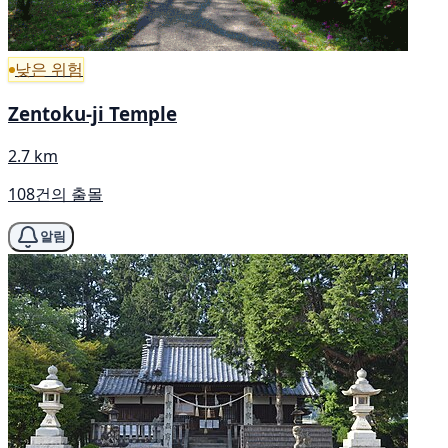
낮은 위험
Zentoku-ji Temple
2.7 km
108건의 출몰
알림