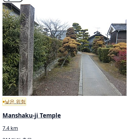
낮은 위험
Manshaku-ji Temple
7.4 km