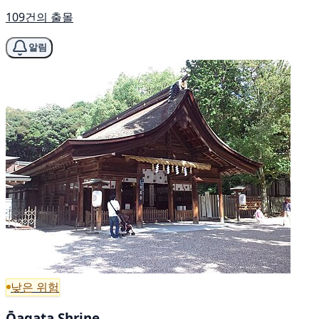
109건의 출몰
알림
낮은 위험
Ōagata Shrine