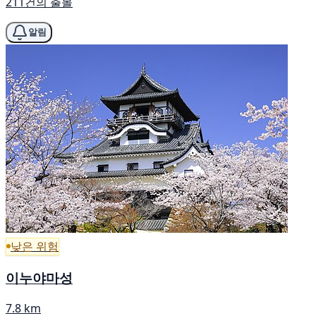
211건의 출몰
알림
낮은 위험
이누야마성
7.8 km