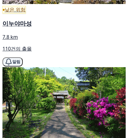
낮은 위험
이누야마성
7.8 km
110건의 출몰
알림