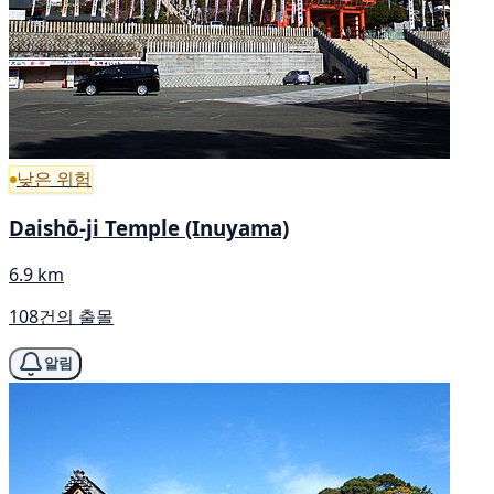
낮은 위험
Daishō-ji Temple (Inuyama)
6.9 km
108건의 출몰
알림