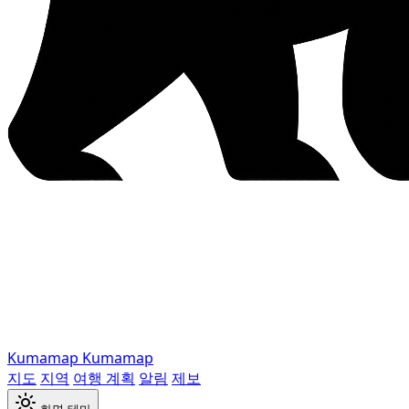
Kumamap
Kumamap
지도
지역
여행 계획
알림
제보