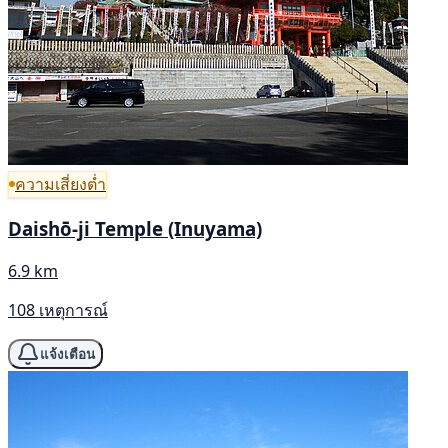
ความเสี่ยงต่ำ
Daishō-ji Temple (Inuyama)
6.9 km
108 เหตุการณ์
แจ้งเตือน