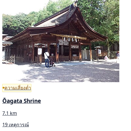
ความเสี่ยงต่ำ
Ōagata Shrine
7.1 km
19 เหตุการณ์