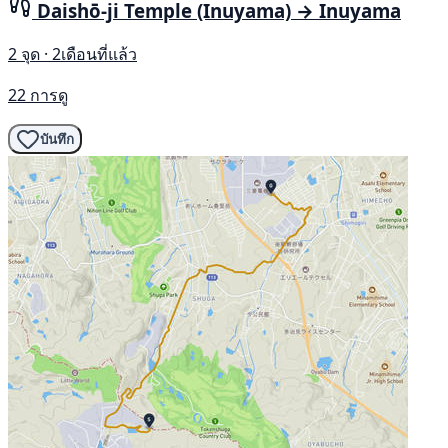
Daishō-ji Temple (Inuyama) → Inuyama
2 จุด · 2เดือนที่แล้ว
22 การดู
บันทึก