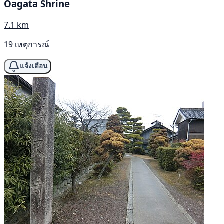
Ōagata Shrine
7.1 km
19 เหตุการณ์
แจ้งเตือน