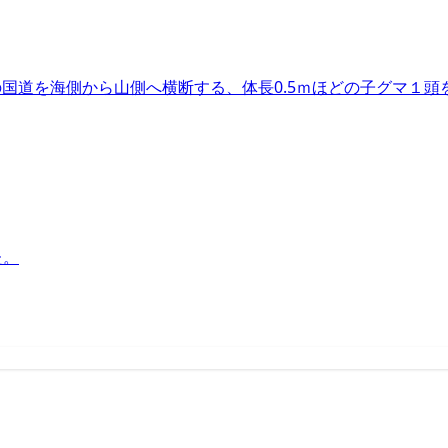
の国道を海側から山側へ横断する、体長0.5ｍほどの子グマ１頭
た。