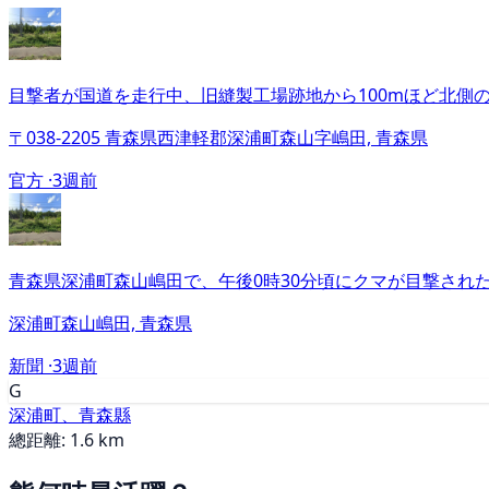
目撃者が国道を走行中、旧縫製工場跡地から100mほど北側
〒038-2205 青森県西津軽郡深浦町森山字嶋田, 青森県
官方 ·
3週前
青森県深浦町森山嶋田で、午後0時30分頃にクマが目撃され
深浦町森山嶋田, 青森県
新聞 ·
3週前
G
深浦町、青森縣
總距離: 1.6 km