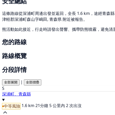
安全總結
這條路線從深浦町周邊出發並返回，全長 1.6 km，途經青森縣。 過
津軽郡深浦町森山字嶋田, 青森県 附近被報告。
熊活動如此接近，行走時請發出聲響、攜帶防熊噴霧，避免清
您的路線
路線概覽
分段詳情
|
全部展開
全部摺疊
S
深浦町、青森縣
1.6 km
21分鐘
5 公里內 2 次出沒
中等風險