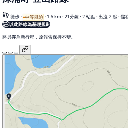
徒步
·
·
1.6 km
·
21分鐘
·
2 站點
·
出沒 2 起
·
儲存
中等風險
以此路線為基礎規劃
將另存為新行程，原報告保持不變。