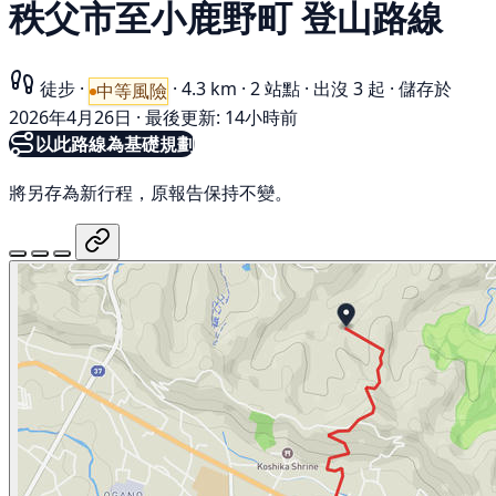
秩父市至小鹿野町 登山路線
徒步
·
·
4.3 km
·
2 站點
·
出沒 3 起
·
儲存於
中等風險
2026年4月26日
·
最後更新: 14小時前
以此路線為基礎規劃
將另存為新行程，原報告保持不變。