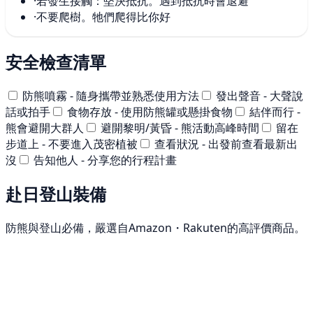
·
若發生接觸：堅決抵抗。遇到抵抗時會退避
·
不要爬樹。牠們爬得比你好
安全檢查清單
防熊噴霧 - 隨身攜帶並熟悉使用方法
發出聲音 - 大聲說
話或拍手
食物存放 - 使用防熊罐或懸掛食物
結伴而行 -
熊會避開大群人
避開黎明/黃昏 - 熊活動高峰時間
留在
步道上 - 不要進入茂密植被
查看狀況 - 出發前查看最新出
沒
告知他人 - 分享您的行程計畫
赴日登山裝備
防熊與登山必備，嚴選自Amazon・Rakuten的高評價商品。