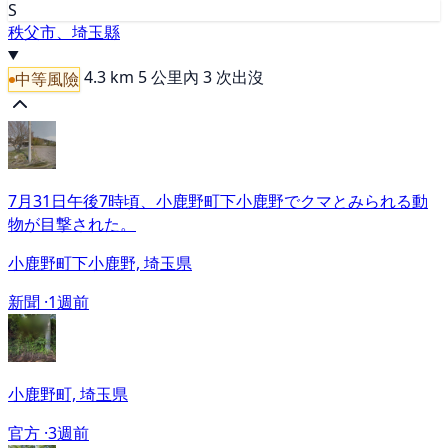
S
秩父市、埼玉縣
4.3 km
5 公里內 3 次出沒
中等風險
7月31日午後7時頃、小鹿野町下小鹿野でクマとみられる動
物が目撃された。
小鹿野町下小鹿野, 埼玉県
新聞 ·
1週前
小鹿野町, 埼玉県
官方 ·
3週前