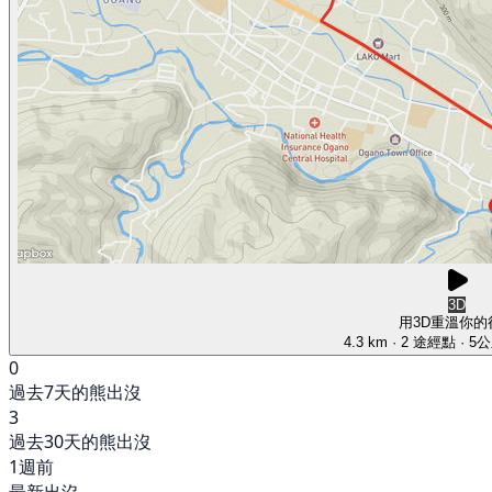
3D
用3D重溫你的
4.3 km
· 2 途經點
· 5
0
過去7天的熊出沒
3
過去30天的熊出沒
1週前