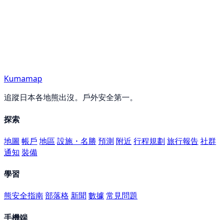
Kumamap
追蹤日本各地熊出沒。戶外安全第一。
探索
地圖
帳戶
地區
設施・名勝
預測
附近
行程規劃
旅行報告
社群
通知
裝備
學習
熊安全指南
部落格
新聞
數據
常見問題
手機端