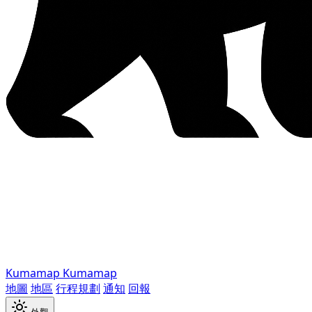
Kumamap
Kumamap
地圖
地區
行程規劃
通知
回報