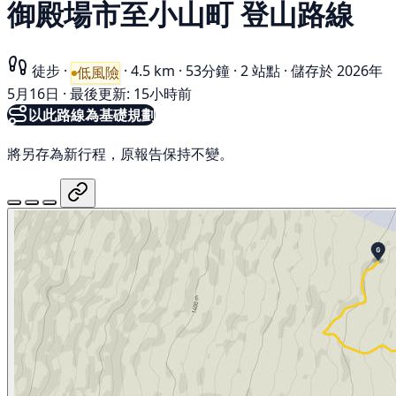
御殿場市至小山町 登山路線
徒步
·
·
4.5 km
·
53分鐘
·
2 站點
·
儲存於 2026年
低風險
5月16日
·
最後更新: 15小時前
以此路線為基礎規劃
將另存為新行程，原報告保持不變。