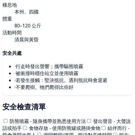
棲息地
本州、四國
體重
80–120 公斤
活動時間
清晨與黃昏
安全共處
·
行走時發出聲響；攜帶驅熊噴霧
·
被衝撞時穩住站立並使用噴霧
·
若發生接觸：堅決抵抗。遇到抵抗時會退避
·
不要爬樹。牠們爬得比你好
安全檢查清單
防熊噴霧 - 隨身攜帶並熟悉使用方法
發出聲音 - 大聲說
話或拍手
食物存放 - 使用防熊罐或懸掛食物
結伴而行 -
熊會避開大群人
避開黎明/黃昏 - 熊活動高峰時間
留在