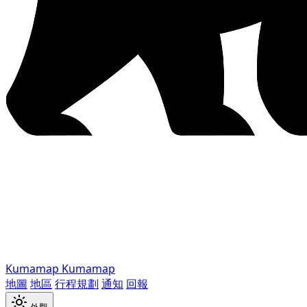
Kumamap
Kumamap
地圖
地區
行程規劃
通知
回報