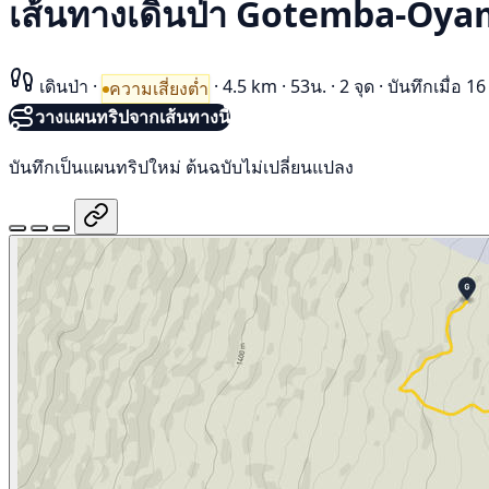
เส้นทางเดินป่า Gotemba-Oy
เดินป่า
·
·
4.5 km
·
53น.
·
2 จุด
·
บันทึกเมื่อ 
ความเสี่ยงต่ำ
วางแผนทริปจากเส้นทางนี้
บันทึกเป็นแผนทริปใหม่ ต้นฉบับไม่เปลี่ยนแปลง