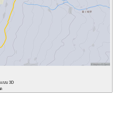
นแบบ 3D
ุด