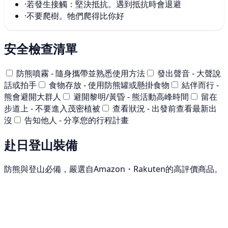
·
若發生接觸：堅決抵抗。遇到抵抗時會退避
·
不要爬樹。牠們爬得比你好
安全檢查清單
防熊噴霧 - 隨身攜帶並熟悉使用方法
發出聲音 - 大聲說
話或拍手
食物存放 - 使用防熊罐或懸掛食物
結伴而行 -
熊會避開大群人
避開黎明/黃昏 - 熊活動高峰時間
留在
步道上 - 不要進入茂密植被
查看狀況 - 出發前查看最新出
沒
告知他人 - 分享您的行程計畫
赴日登山裝備
防熊與登山必備，嚴選自Amazon・Rakuten的高評價商品。