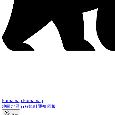
Kumamap
Kumamap
地圖
地區
行程規劃
通知
回報