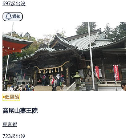
697起出沒
通知
低風險
高尾山藥王院
東京都
723起出沒