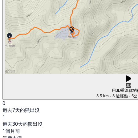
3D
用3D重溫你的
3.5 km
· 3 途經點
· 5
0
過去7天的熊出沒
1
過去30天的熊出沒
1個月前