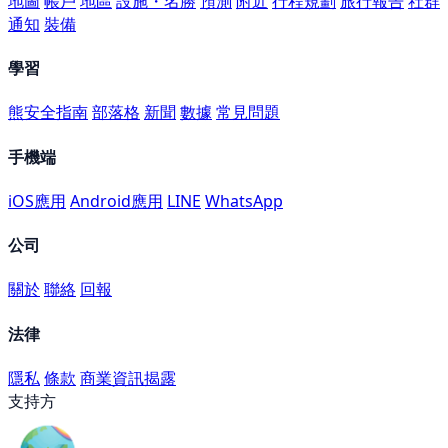
地圖
帳戶
地區
設施・名勝
預測
附近
行程規劃
旅行報告
社群
通知
裝備
學習
熊安全指南
部落格
新聞
數據
常見問題
手機端
iOS應用
Android應用
LINE
WhatsApp
公司
關於
聯絡
回報
法律
隱私
條款
商業資訊揭露
支持方