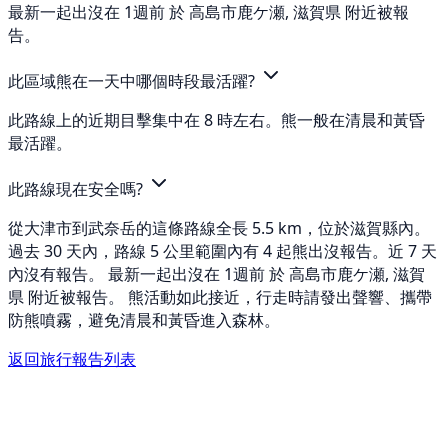
最新一起出沒在 1週前 於 高島市鹿ケ瀬, 滋賀県 附近被報
告。
此區域熊在一天中哪個時段最活躍?
此路線上的近期目擊集中在 8 時左右。熊一般在清晨和黃昏
最活躍。
此路線現在安全嗎?
從大津市到武奈岳的這條路線全長 5.5 km，位於滋賀縣內。
過去 30 天內，路線 5 公里範圍內有 4 起熊出沒報告。近 7 天
內沒有報告。 最新一起出沒在 1週前 於 高島市鹿ケ瀬, 滋賀
県 附近被報告。 熊活動如此接近，行走時請發出聲響、攜帶
防熊噴霧，避免清晨和黃昏進入森林。
返回旅行報告列表