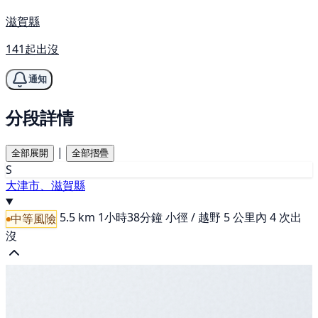
滋賀縣
141起出沒
通知
分段詳情
|
全部展開
全部摺疊
S
大津市、滋賀縣
5.5 km
1小時38分鐘
小徑 / 越野
5 公里內 4 次出
中等風險
沒