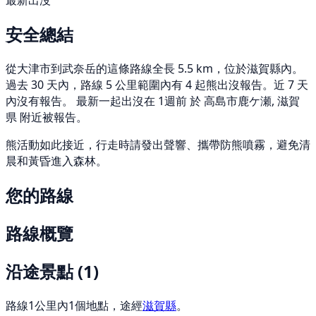
最新出沒
安全總結
從大津市到武奈岳的這條路線全長 5.5 km，位於滋賀縣內。
過去 30 天內，路線 5 公里範圍內有 4 起熊出沒報告。近 7 天
內沒有報告。 最新一起出沒在 1週前 於 高島市鹿ケ瀬, 滋賀
県 附近被報告。
熊活動如此接近，行走時請發出聲響、攜帶防熊噴霧，避免清
晨和黃昏進入森林。
您的路線
路線概覽
沿途景點
(1)
路線1公里內1個地點，途經
滋賀縣
。