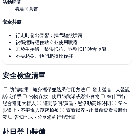
活動時間
清晨與黃昏
安全共處
·
行走時發出聲響；攜帶驅熊噴霧
·
被衝撞時穩住站立並使用噴霧
·
若發生接觸：堅決抵抗。遇到抵抗時會退避
·
不要爬樹。牠們爬得比你好
安全檢查清單
防熊噴霧 - 隨身攜帶並熟悉使用方法
發出聲音 - 大聲說
話或拍手
食物存放 - 使用防熊罐或懸掛食物
結伴而行 -
熊會避開大群人
避開黎明/黃昏 - 熊活動高峰時間
留在
步道上 - 不要進入茂密植被
查看狀況 - 出發前查看最新出
沒
告知他人 - 分享您的行程計畫
赴日登山裝備