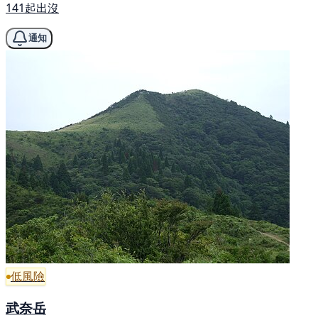
141起出沒
通知
低風險
武奈岳