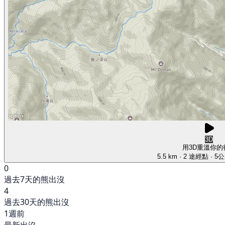
3D
用3D重溫你的
5.5 km
· 2 途經點
· 5
0
過去7天的熊出沒
4
過去30天的熊出沒
1週前