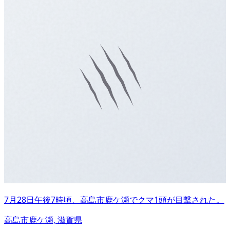
7月28日午後7時頃、高島市鹿ケ瀬でクマ1頭が目撃された。
高島市鹿ケ瀬, 滋賀県