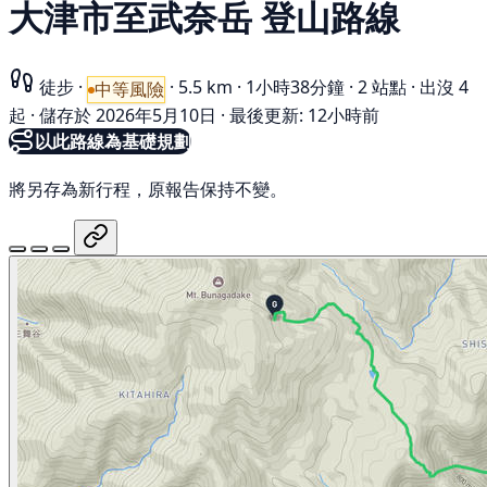
大津市至武奈岳 登山路線
徒步
·
·
5.5 km
·
1小時38分鐘
·
2 站點
·
出沒 4
中等風險
起
·
儲存於 2026年5月10日
·
最後更新: 12小時前
以此路線為基礎規劃
將另存為新行程，原報告保持不變。