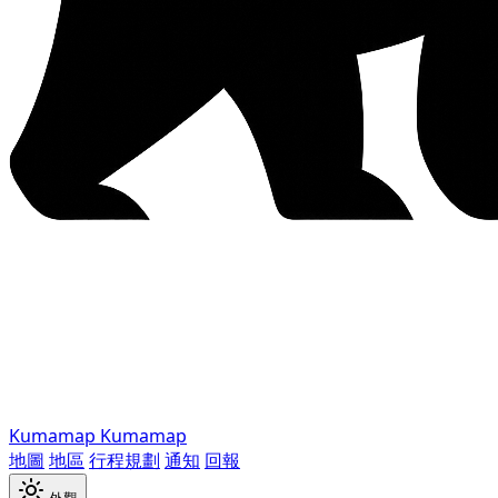
Kumamap
Kumamap
地圖
地區
行程規劃
通知
回報