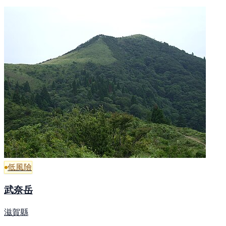
低風險
武奈岳
滋賀縣