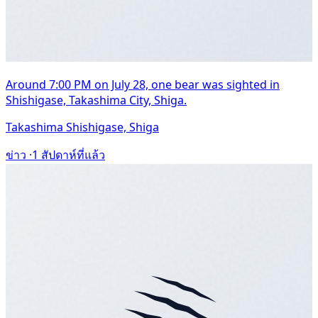
Around 7:00 PM on July 28, one bear was sighted in
Shishigase, Takashima City, Shiga.
Takashima Shishigase, Shiga
ข่าว ·
1 สัปดาห์ที่แล้ว