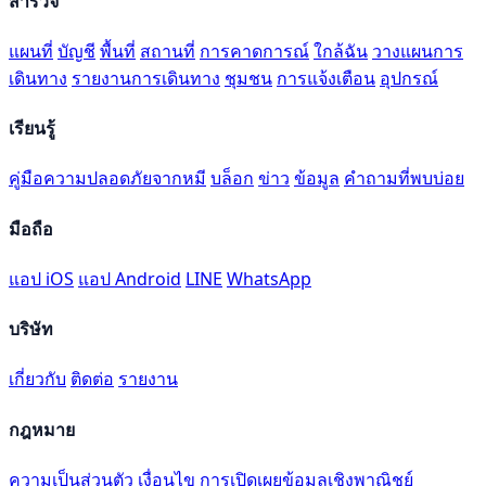
สำรวจ
แผนที่
บัญชี
พื้นที่
สถานที่
การคาดการณ์
ใกล้ฉัน
วางแผนการ
เดินทาง
รายงานการเดินทาง
ชุมชน
การแจ้งเตือน
อุปกรณ์
เรียนรู้
คู่มือความปลอดภัยจากหมี
บล็อก
ข่าว
ข้อมูล
คำถามที่พบบ่อย
มือถือ
แอป iOS
แอป Android
LINE
WhatsApp
บริษัท
เกี่ยวกับ
ติดต่อ
รายงาน
กฎหมาย
ความเป็นส่วนตัว
เงื่อนไข
การเปิดเผยข้อมูลเชิงพาณิชย์