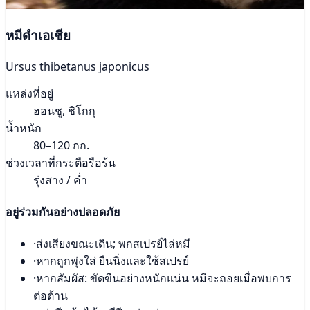
หมีดำเอเชีย
Ursus thibetanus japonicus
แหล่งที่อยู่
ฮอนชู, ชิโกกุ
น้ำหนัก
80–120 กก.
ช่วงเวลาที่กระตือรือร้น
รุ่งสาง / ค่ำ
อยู่ร่วมกันอย่างปลอดภัย
·
ส่งเสียงขณะเดิน; พกสเปรย์ไล่หมี
·
หากถูกพุ่งใส่ ยืนนิ่งและใช้สเปรย์
·
หากสัมผัส: ขัดขืนอย่างหนักแน่น หมีจะถอยเมื่อพบการ
ต่อต้าน