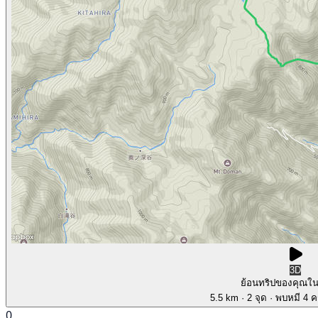
3D
ย้อนทริปของคุณใ
5.5 km
· 2 จุด
· พบหมี 4 คร
0