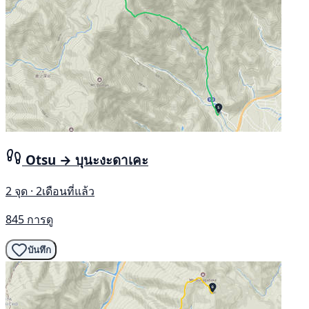
Otsu → บุนะงะดาเคะ
2 จุด · 2เดือนที่แล้ว
845 การดู
บันทึก