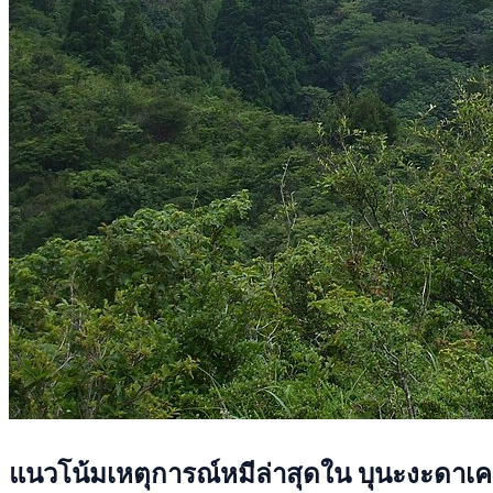
แนวโน้มเหตุการณ์หมีล่าสุดใน บุนะงะดาเ